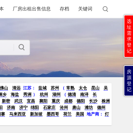
本
厂房出租出售信息
存档
关键词
选
址
需
求
登
记
房
源
登
佛山
清远
江苏
：
盐城
苏州
（
常熟
太仓
昆山
吴
记
桐乡
海盐
秀洲
）
杭州
湖州
（
德清
南浔
长
新密
武汉
宜昌
襄阳
重庆
成都
德阳
长沙
株洲
阳
济南
济宁
绵阳
石家庄
沧州
唐山
潍坊
德州
埔寨
马来西亚
新加坡
墨西哥
荷兰
美国
地产商：
灯