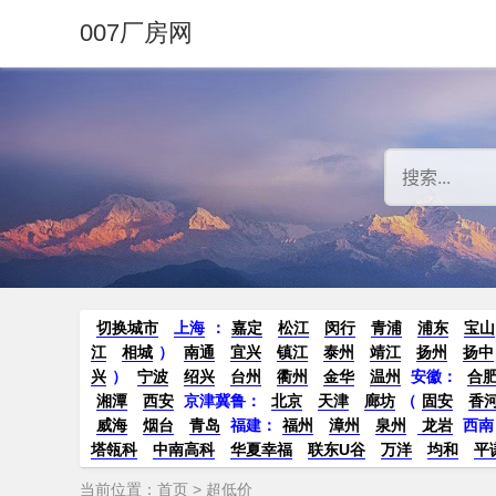
007厂房网
切换城市
上海
：
嘉定
松江
闵行
青浦
浦东
宝山
江
相城
）
南通
宜兴
镇江
泰州
靖江
扬州
扬中
兴
）
宁波
绍兴
台州
衢州
金华
温州
安徽
：
合
湘潭
西安
京津冀鲁：
北京
天津
廊坊
（
固安
香
威海
烟台
青岛
福建：
福州
漳州
泉州
龙岩
西南
塔瓴科
中南高科
华夏幸福
联东U谷
万洋
均和
平
当前位置：
首页
> 超低价