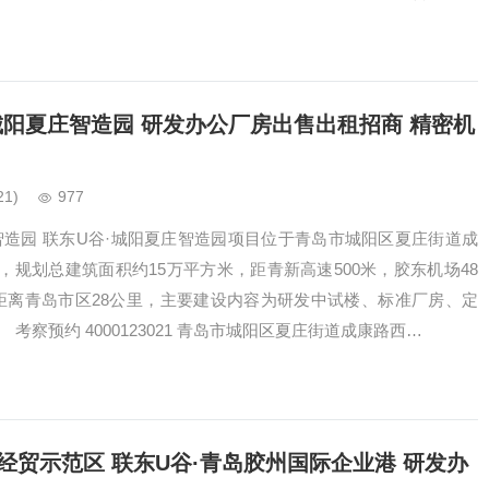
，打造城阳区高端产业集聚区，结…
城阳夏庄智造园 研发办公厂房出售出租招商 精密机
21)
977
智造园 联东U谷·城阳夏庄智造园项目位于青岛市城阳区夏庄街道成
规划总建筑面积约15万平方米，距青新高速500米，胶东机场48
距离青岛市区28公里，主要建设内容为研发中试楼、标准厂房、定
考察预约 4000123021 青岛市城阳区夏庄街道成康路西…
经贸示范区 联东U谷·青岛胶州国际企业港 研发办