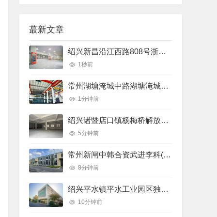
蕞新文章
绍兴新昌沿江西路808号浙江几米物联科技有限公司市中心的创意园可以做培训生产50000㎡独门独院多层厂房出租
1秒前
常州湖塘淹城中路湖塘淹城北路边1400平行车（）厂房出租：配套完善
1分钟前
绍兴诸暨店口镇杨梅桥解放路治衡烟酒旁店口解放路店口解放路带空地独立院子350㎡单层全新可分租（）厂房厂房出租
5分钟前
常州新闸中韩合资武进李科(南嘉)电子有限公司市钟楼区邹区卜弋（公司常州市）厂房出租：配套完善
8分钟前
绍兴平水镇平水工业园区独门独院2000㎡多层大车进出厂房出租｜工业园，优质产业载体
10分钟前