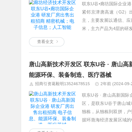
联东U谷•廊坊国际企业港
紧邻京津唐高速（G2）
主，主要发展以通信、应
米，主力产品为4层的研发
体量独栋空间，满足不同
查看全文
唐山高新技术开发区 联东U谷 · 唐山
能源环保、装备制造、医疗器械
招商引资葛毅明13524678515
2年前
(2024-09-
联东U谷 · 唐山高新国
区，是联东U谷于唐山城
独栋，从独栋到双拼，户型
据环渤海经济发展区域的
密机械、能源环保等产业