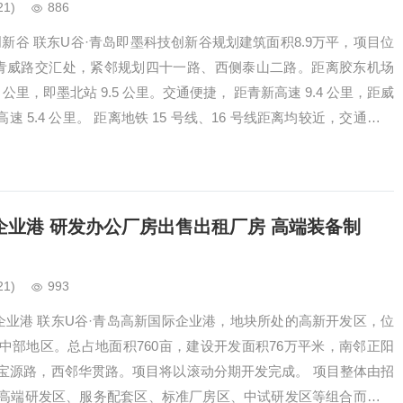
21)
886
创新谷 联东U谷·青岛即墨科技创新谷规划建筑面积8.9万平，项目位
与青威路交汇处，紧邻规划四十一路、西侧泰山二路。距离胶东机场
.8 公里，即墨北站 9.5 公里。交通便捷， 距青新高速 9.4 公里，距威
高速 5.4 公里。 距离地铁 15 号线、16 号线距离均较近，交通条件
际企业港 研发办公厂房出售出租厂房 高端装备制
21)
993
际企业港 联东U谷·青岛高新国际企业港，地块所处的高新开发区，位
中部地区。总占地面积760亩，建设开发面积76万平米，南邻正阳
宝源路，西邻华贯路。项目将以滚动分期开发完成。 项目整体由招
高端研发区、服务配套区、标准厂房区、中试研发区等组合而成，