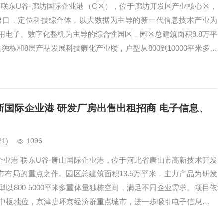
 联东U谷·廊坊国际企业港（C区），位于廊坊开发区产业核心区，
出口，定位科技综合体，以大数据为主导的新一代信息技术产业为
用电子、数字化整机为主导的综合性园区，园区总建筑面积9.8万平
独栋和8层产品发展科技孵化产业楼，户型从800到10000平米多重
企业需求。结合开发区产业导…
高新国际企业港 研发厂房出售出租招商 电子信息、
21)
1096
际企业港 联东U谷·唐山国际企业港，位于河北省唐山市高新技术开发
市布局的重点之作。园区总建筑面积13.5万平米，主力产品为研发
以800-5000平米多重体量独栋空间，满足不同企业需求。项目依
中枢地位，京津唐环京经济群重点城市，进一步吸引电子信息、精
的快速发展，打造环京产业综…