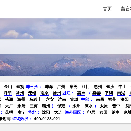
首页
留言
金山
奉贤
珠三角：
珠海
广州
东莞
江门
惠州
肇庆
中山
丹阳
常州
无锡
南京
徐州
浙江：
嘉兴
（
嘉善
平湖
南湖
肥
芜湖
滁州
马鞍山
六安
淮南
宣城
中部：
南昌
郑州
洛阳
河
大厂
永清
三河
霸州
）
保定
（
涿州
涞水
）
太原
晋中
沈
：
昆明
南宁
华北：
沈阳
大连
海外园区：
印尼
泰国
越南
柬
谦迈高
咨询热线：
400-0123-021