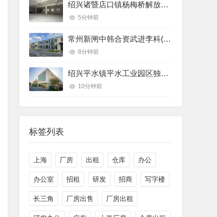
绍兴诸暨店口镇杨梅桥解放路治衡烟酒旁店口解放路店口解放路带空地独立院子350㎡单层全新可分租（）厂房厂房出租
5分钟前
常州新闸中韩合资武进李科(南嘉)电子有限公司市钟楼区邹区卜弋（公司常州市）厂房出租：配套完善
8分钟前
绍兴平水镇平水工业园区独门独院2000㎡多层大车进出厂房出租｜工业园，优质产业载体
10分钟前
标签列表
上海
厂房
出租
仓库
办公
办公室
招租
研发
招商
写字楼
长三角
厂房出售
厂房出租