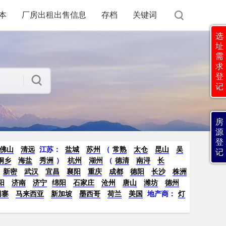
本
厂房出租出售信息
存档
关键词
选
址
需
求
登
记
房
源
登
佛山
清远
江苏
：
盐城
苏州
（
常熟
太仓
昆山
吴
记
桐乡
海盐
秀洲
）
杭州
湖州
（
德清
南浔
长
新密
武汉
宜昌
襄阳
重庆
成都
德阳
长沙
株洲
阳
济南
济宁
绵阳
石家庄
沧州
唐山
潍坊
德州
埔寨
马来西亚
新加坡
墨西哥
荷兰
美国
地产商：
灯