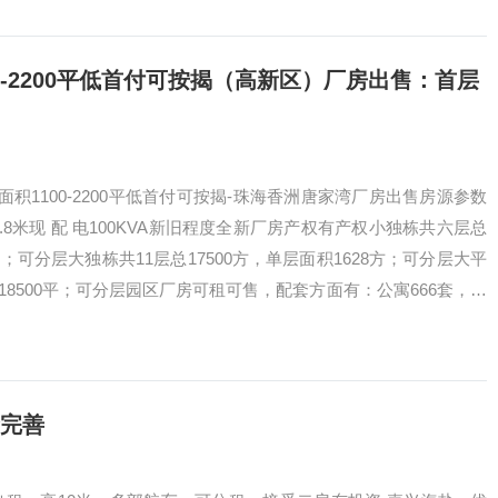
0-2200平低首付可按揭（高新区）厂房出售：首层
积1100-2200平低首付可按揭-珠海香洲唐家湾厂房出售房源参数
.8米现 配 电100KVA新旧程度全新厂房产权有产权小独栋共六层总
0方；可分层大独栋共11层总17500方，单层面积1628方；可分层大平
总18500平；可分层园区厂房可租可售，配套方面有：公寓666套，商
面，小…
套完善