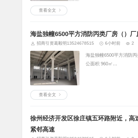
（沙县小吃，兰州拉面，
查看全文
海盐独幢6500平方消防丙类厂房（）
招商引资葛毅明13524678515
6小时前
2
海盐独幢6500平方消防丙
公面积 960㎡…
查看全文
徐州经济开发区徐庄镇五环路附近，高速
紧邻高速