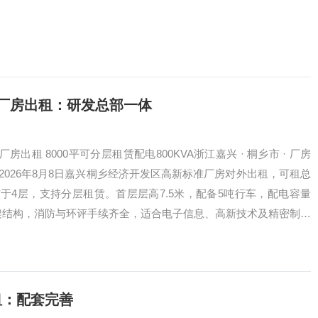
平厂房出租：研发总部一体
出租 8000平可分层租赁配电800KVA浙江嘉兴 · 桐乡市 · 厂房
期 2026年8月8日嘉兴桐乡经济开发区高新标准厂房对外出租，可租总
布于4层，支持分层租赁。首层层高7.5米，配备5吨行车，配电容量
框架结构，消防与环评手续齐全，适合电子信息、高新技术及精密制造
核心板块，距桐…
租：配套完善