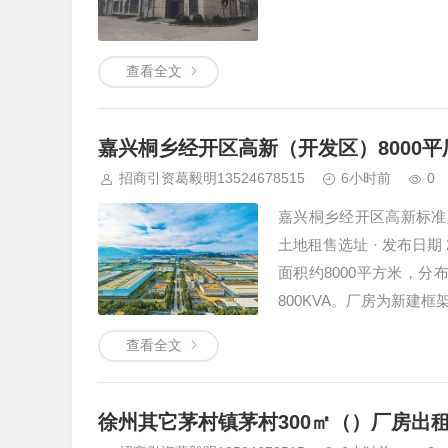
查看全文
嘉兴桐乡经开区高新（开发区）8000
招商引资葛毅明13524678515
6小时前
0
嘉兴桐乡经开区高新标准厂房
土地租售选址 · 发布日
面积约8000平方米，分
800KVA。厂房为新建
等业态。园区位于经开区
查看全文
徐州其它茅村镇茅村300㎡（）厂房出