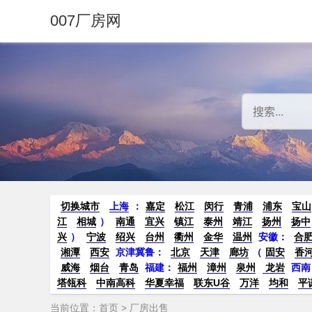
007厂房网
切换城市
上海
：
嘉定
松江
闵行
青浦
浦东
宝山
江
相城
）
南通
宜兴
镇江
泰州
靖江
扬州
扬中
兴
）
宁波
绍兴
台州
衢州
金华
温州
安徽
：
合
湘潭
西安
京津冀鲁：
北京
天津
廊坊
（
固安
香
威海
烟台
青岛
福建：
福州
漳州
泉州
龙岩
西南
塔瓴科
中南高科
华夏幸福
联东U谷
万洋
均和
平
当前位置：
首页
> 厂房出售