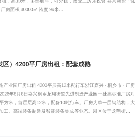
租，高10米，多部航车，可分租，接受二房东投资 嘉兴海盐 · 优
房面积 30000㎡ 跨度 99米…
区）4200平厂房出租：配套成熟
业园厂房出租 4200平层高12米配行车浙江嘉兴 · 桐乡市 · 厂房
期 2026年8月8日嘉兴桐乡龙翔街道先进制造产业园一处高标准厂房对
0平方米，首层层高12米，配备10吨行车。厂房为单一层钢结构，大
加工、高端装备制造及智能装备集成等业态。园区位于龙翔街道工
配套完善，为先进制造企…