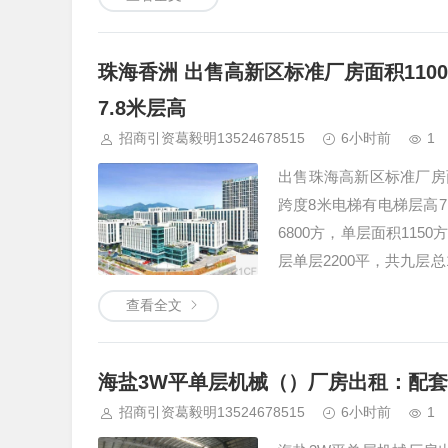
珠海香洲 出售高新区标准厂房面积110
7.8米层高
招商引资葛毅明13524678515
6小时前
1
出售珠海高新区标准厂房面
跨度8米电梯有电梯层高7
6800方，单层面积115
层单层2200平，共九层
业体（沙县小吃，兰州拉
查看全文
海盐3W平单层机械（）厂房出租：配
招商引资葛毅明13524678515
6小时前
1