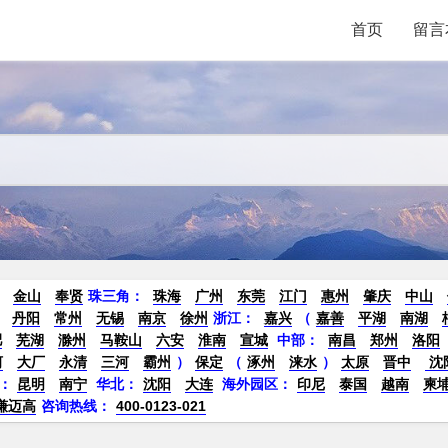
首页
留言
金山
奉贤
珠三角：
珠海
广州
东莞
江门
惠州
肇庆
中山
丹阳
常州
无锡
南京
徐州
浙江：
嘉兴
（
嘉善
平湖
南湖
肥
芜湖
滁州
马鞍山
六安
淮南
宣城
中部：
南昌
郑州
洛阳
河
大厂
永清
三河
霸州
）
保定
（
涿州
涞水
）
太原
晋中
沈
：
昆明
南宁
华北：
沈阳
大连
海外园区：
印尼
泰国
越南
柬
谦迈高
咨询热线：
400-0123-021