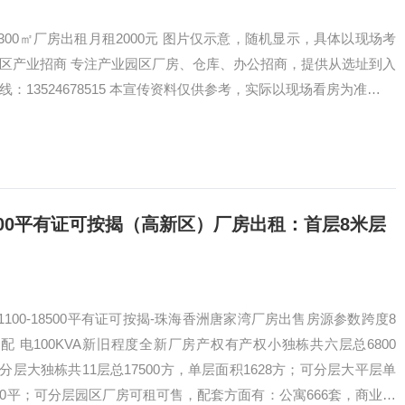
00㎡厂房出租月租2000元 图片仅示意，随机显示，具体以现场考
园区产业招商 专注产业园区厂房、仓库、办公招商，提供从选址到入
：13524678515 本宣传资料仅供参考，实际以现场看房为准…
8500平有证可按揭（高新区）厂房出租：首层8米层
100-18500平有证可按揭-珠海香洲唐家湾厂房出售房源参数跨度8
配 电100KVA新旧程度全新厂房产权有产权小独栋共六层总6800
分层大独栋共11层总17500方，单层面积1628方；可分层大平层单
8500平；可分层园区厂房可租可售，配套方面有：公寓666套，商业体