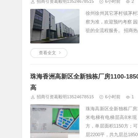
招商引资葛毅明13524678515
6小时前
2
徐州徐州其它茅村镇茅村3
察为准，欢迎预约考察 
驻的全流程服务。 招商热线
查看全文
珠海香洲高新区全新独栋厂房1100-1
高
招商引资葛毅明13524678515
6小时前
1
珠海高新区全新独栋厂房1
米电梯有电梯层高8米现 
方，单层面积1150方；可
层2200平，共九层总1