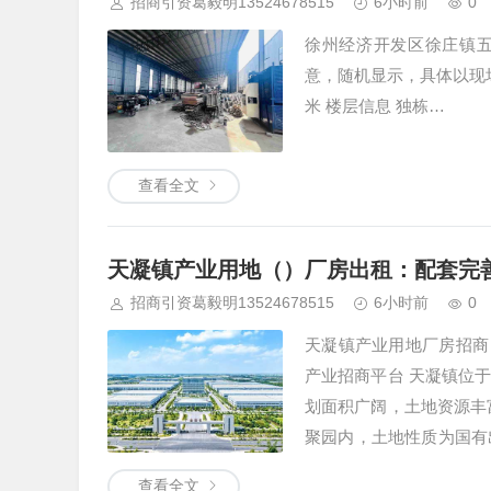
招商引资葛毅明13524678515
6小时前
0
徐州经济开发区徐庄镇五
意，随机显示，具体以现场
米 楼层信息 独栋…
查看全文
天凝镇产业用地（）厂房出租：配套完
招商引资葛毅明13524678515
6小时前
0
天凝镇产业用地厂房招商，出
产业招商平台 天凝镇位
划面积广阔，土地资源丰
聚园内，土地性质为国有
房，设计合理，建设质量
查看全文