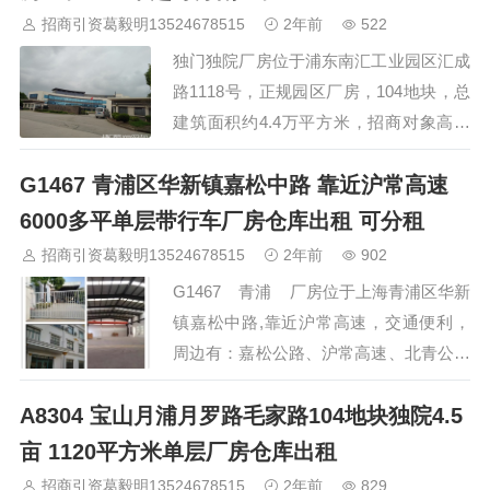
准厂房近8000平方米左右，还配有4000
招商引资葛毅明13524678515
2年前
522
平方米的三层办公楼、4000平方米的三层
独门独院厂房位于浦东南汇工业园区汇成
宿舍楼，土地面积约占地25亩，三跨厂房
路1118号，正规园区厂房，104地块，总
内有32吨双梁吊车1台，20吨双梁吊车1
建筑面积约4.4万平方米，招商对象高端
台，10吨单梁…
制造、新能源、生产型服务业及相应配套
G1467 青浦区华新镇嘉松中路 靠近沪常高速
企业、也适合电商、展厅等行业。现主推
厂房、办公室、食堂及宿舍。 厂房： 一
6000多平单层带行车厂房仓库出租 可分租
楼（层高10米）:1500平方米（有5t行
招商引资葛毅明13524678515
2年前
902
车）价格是1.3元。 二楼（层高6米）：
G1467 青浦 厂房位于上海青浦区华新
3000平方米，价格是0.8元 三楼，层高6
镇嘉松中路,靠近沪常高速，交通便利，
米：还有7…
周边有：嘉松公路、沪常高速、北青公路
等多条交通主干道，距沪常高速公路5分
A8304 宝山月浦月罗路毛家路104地块独院4.5
钟，地理位置优越。厂房属独门独院，标
准厂房，占地面积14397平方米，建筑面
亩 1120平方米单层厂房仓库出租
积6871.87平方米。有3栋厂房，为单层带
招商引资葛毅明13524678515
2年前
829