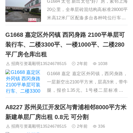
G1684 太仓 新出太仓*好厂房，紧邻上海
20公里，全单层砖混结构高标准28000平
米高12米厂区配备多台各种吨位行车，*
大起吊20吨，厂区配电2500KV，精装食
G1668 嘉定区外冈镇 西冈身路 2100平单层可
堂，宿舍，办公室，有地磅 ，适合各种
大电压用户，场地大绿化整洁，*小分割
装行车、二楼3300平、一楼1000平、二楼280
2500平米！厂区位于太仓市主干道，全程
平厂房仓库出租
高速交通便利,报价0.95元每平方可谈。
招商引资葛毅明13524678515
2年前
1038
入跓咨询:葛老师 手机/微
G1668 嘉定 嘉定区外冈镇，西冈身路，
信:13524678515…
一层新空出2100平方米，层高9米，带牛
腿，报价1.35元。1号楼二层标准车间
3300平方米，配有5吨货梯，过道有标准
A8227 苏州吴江开发区与青浦相邻8000平方米
卸货雨棚没算面积，报价0.75元至0.8
元。3号楼办公楼一层1000平方，精装，
新建单层厂房出租 0.8元 可分割
客户入住即可办公，报价1.3元至1.5元不
招商引资葛毅明13524678515
2年前
336
等，30平方起租。二楼剩余280平方，报