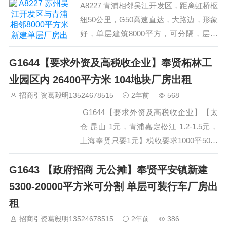
A8227 青浦相邻吴江开发区，距离虹桥枢
价0.75元。新空出三楼东北面已装修260
纽50公里，G50高速直达，大路边，形象
平方米，带环氧地平，有阳台光线通畅，
好，单层建筑8000平方，可分隔，层高
…
9.2米，吊车可用10吨，有消防喷淋装
G1644【要求外资及高税收企业】奉贤柘林工
置，有食堂宿舍配套，厂房将于2017年
11月竣工，租金0.8元/平/天，要求税收产
业园区内 26400平方米 104地块厂房出租
值好的企业，欢迎实力企业咨询看房。
招商引资葛毅明13524678515
2年前
568
主联系人：石先生 15995538928…
G1644【要求外资及高税收企业】【太
仓 昆山 1元，青浦嘉定松江 1.2-1.5元，
上海奉贤只要1元】税收要求1000平50万
起/年， 奉贤 柘林，工业园区内，产证齐
G1643 【政府招商 无公摊】奉贤平安镇新建
全，总占地100亩，104地块，单层厂
房，24600平方米，可分割出租，厂房中
5300-20000平方米可分割 单层可装行车厂房出
间*高点15.8米，厂房两侧*低点10.4米，
租
可装15吨行车， 租金报价1元/平/天，要
招商引资葛毅明13524678515
2年前
386
求外资企业，或税收大的生产企业，好