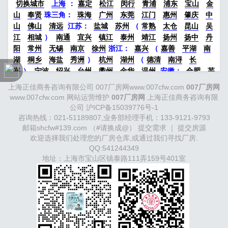
切换城市
上海
：
嘉定
松江
闵行
青浦
浦东
宝山
金
13524678515…
山
奉贤
珠三角：
珠海
广州
东莞
江门
惠州
肇庆
中
山
佛山
清远
江苏
：
盐城
苏州
（
常熟
太仓
昆山
吴
江
相城
）
南通
宜兴
镇江
泰州
靖江
扬州
扬中
丹
阳
常州
无锡
南京
徐州
浙江：
嘉兴
（
嘉善
平湖
南
湖
桐乡
海盐
秀洲
）
杭州
湖州
（
德清
南浔
长
兴
）
宁波
绍兴
台州
衢州
金华
温州
安徽
：
合肥
芜
湖
滁州
马鞍山
六安
淮南
宣城
中部：
南昌
郑州
洛
上海正佳商务咨询有限公司 007厂房网www.007cfw.com
007厂房网
阳
新密
武汉
宜昌
襄阳
重庆
成都
德阳
长沙
株洲
www.007cfw.com
网站运营维护
007厂房网
上海正佳商务咨询有限
湘潭
西安
京津冀鲁：
北京
天津
廊坊
（
固安
香河
大
公司
沪ICP备15039776号-1
厂
永清
三河
霸州
）
保定
（
涿州
涞水
）
太原
晋中
咨询热线：021-51189807,业务部经理手机：133-9121-9793
沈阳
济南
济宁
绵阳
石家庄
沧州
唐山
潍坊
德州
邮箱shcfw#139.com （#请换成@）
提交需求
｜
提交房源
威海
欢迎选择我们处理您的厂房仓库,或通过我们寻找厂房.
烟台
青岛
福建：
福州
漳州
泉州
龙岩
西南：
昆
QQ:541244349
明
南宁
华北：
沈阳
大连
海外园区：
印尼
泰国
越南
地址：上海市宝山区镇泰路111弄159号401室
柬埔寨
马来西亚
新加坡
墨西哥
荷兰
美国
地产商：
灯
塔瓴科
中南高科
华夏幸福
联东U谷
万洋
均和
平谦迈
高
咨询热线：
400-0123-021