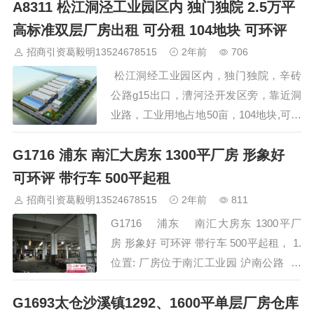
A8311 松江洞泾工业园区内 独门独院 2.5万平
里，距离高铁昆山南站8公里，紧邻昆山
出口加工区和精密机械产业园，产业基础
高标准双层厂房出租 可分租 104地块 可环评
坚实，供应链完善。 迈高（昆山）欧美
招商引资葛毅明13524678515
2年前
706
科学产业城，一期规划建设A类单层厂房
松江洞经工业园区内，独门独院，辛砖
8栋，每栋面积8700平米，层高10.5米，
公路g15出口，漕河泾开发区旁，靠近洞
可使用行车，预留牛腿高度7米，行车承
业路，工业用地占地50亩，104地块,可环
重10吨。 地面承重…
评,现已建25000平厂房，高标准双层厂
G1716 浦东 南汇大房东 1300平厂房 形象好
房，底层层高11米、楼上层高8米，载重
量1000kg/平方米， 配套齐全，适合各种
可环评 带行车 500平起租
生产企业，拒*2房东，欢迎实力企业洽
招商引资葛毅明13524678515
2年前
811
谈。 业主：刘先生 手机： 13701791371
G1716 浦东 南汇大房东 1300平厂
…
房 形象好 可环评 带行车 500平起租， 1.
位置: 厂房位于南汇工业园 沪南公路 南
芦公路附近 2.面积：总园区45000平，
G1693太仓沙溪镇1292、1600平单层厂房仓库
500平起分割 楼上0.7元 3.层高： 6米&…