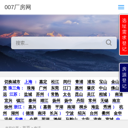
007厂房网
选
址
需
求
登
记
房
源
登
切换城市
上海
：
嘉定
松江
闵行
青浦
浦东
宝山
金山
奉
记
贤
珠三角：
珠海
广州
东莞
江门
惠州
肇庆
中山
佛山
清
远
江苏
：
盐城
苏州
（
常熟
太仓
昆山
吴江
相城
）
南通
宜兴
镇江
泰州
靖江
扬州
扬中
丹阳
常州
无锡
南京
徐州
浙江：
嘉兴
（
嘉善
平湖
南湖
桐乡
海盐
秀洲
）
杭
州
湖州
（
德清
南浔
长兴
）
宁波
绍兴
台州
衢州
金华
温州
安徽
：
合肥
芜湖
滁州
马鞍山
六安
淮南
宣城
中
部：
南昌
郑州
洛阳
新密
武汉
宜昌
襄阳
重庆
成都
德
首页