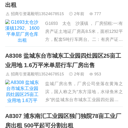
出租
招商引资葛毅明13524678515
2年前
777
G1693 太仓 沙溪镇 ， 厂房招租:一:有
房产证土地证厂房高8.5米，面积1292平
方，配套5吨行车两台。二：有房产证土
地证厂房高5.5米，面积1600平方。本厂
A8308 盐城东台市城东工业园四灶园区25亩工
地理位置好，交通便捷环境好 。 入跓
咨询:葛老师 手机/微信:13524678515 …
业用地 1.6万平米单层行车厂房出售
招商引资葛毅明13524678515
2年前
953
盐城厂房出售，厂房公司坐落在黄海之
滨，国人称之为“东方湿地，水绿鱼米之
乡”的盐城东台市城东工业园四灶园区迎
宾路8号。沿海高速、宁靖盐高速入口、
A8307 浦东南汇工业园区独门独院78亩工业厂
公司所处位置交通便捷，四通八达。 厂
房按A级压力容器制造条件而建，三跨标
房出租 500平起可分割出租