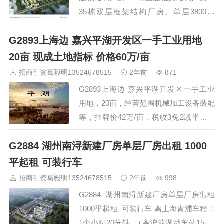
35栋双层框架结构厂房。单层3800元
起，双层3500元起。 招商中心
G2893上海边 嘉兴平湖开发区一手工业用地
4000123021 或 13524678515 项目总占地
382亩，建筑面积21万方，容积率1.2，绿
20亩 现成土地指标 价格60万/亩
化率15%；共建设61栋标准厂房，涵盖18
招商引资葛毅明13524678515
2年前
871
栋单层钢结构厂房，8栋三层框架结构厂
G2893上海边 嘉兴平湖开发区一手工业
房，35栋双层框架结构厂房。单层3…
用地，20亩，经营范围机械加工设备装配
等，挂牌价42万/亩，税收3免2减半，投
产后土地款返3-5万，现成土地指标，行
G2884 湖州南浔新建厂房单层厂房出租 1000
业相似，有产值有税收的企业可以谈，价
格60万/亩。 园区开发区招商热线
平起租 可装行车
4000123021 ，手机/微信 13524678515
招商引资葛毅明13524678515
2年前
998
沟通请发送您的名片，感谢配合 &nb…
G2884 湖州南浔新建厂房单层厂房出租
1000平起租 可装行车 离上海青浦车程：
1个小时20分钟 （离沪苏湖动车站15-20