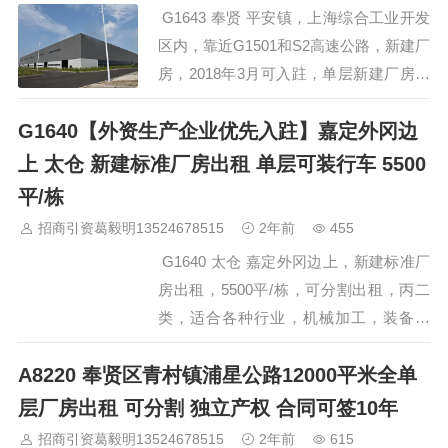
G1643 奉贤 平安镇，上海综合工业开发
企…
区内，靠近G1501和S2高速公路，新建厂
房，2018年3月可入跓，单层新建厂房出
租，可装行车，总面积10万平方米，
G1640【外资生产企业优先入跓】嘉定外冈边
5300-20000平方米可分割出租，2017年8
月完成土建、道路等，9月完成配电，10
上 太仓 新建标准厂房出租 单层可装行车 5500
月消防验收，2018年3月竣工备案，5月
平/栋
出产证。价格约1.05元/平/天，无公摊，
招商引资葛毅明13524678515
2年前
455
政府厂房，该厂房适合规模化的生产型企
G1640 太仓 嘉定外冈边上，新建标准厂
业。 联系人:葛老师 手…
房出租，5500平/栋，可分割出租，丙二
类，适合各种行业，机械加工，装备制
造，机器人等，外资企业优先入跓，高产
A8220 奉贤区青村镇浦星公路12000平米全单
值，高税收企业也可以。 联系人:葛老师
手机/微信:13524678515…
层厂房出租 可分割 独立产权 合同可签10年
招商引资葛毅明13524678515
2年前
615