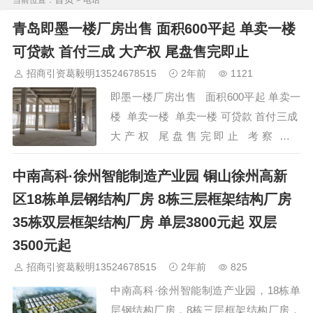
当前位置：
> 电话
阳
长沙
株洲
湘潭
西安
京津冀鲁：
北京
天津
廊坊
（
固
安
香河
大厂
永清
三河
霸州
）
保定
（
涿州
涞水
）
太原
青岛即墨一楼厂房出售 面积600平起 单卖一楼
晋中
沈阳
济南
济宁
绵阳
石家庄
沧州
唐山
潍坊
德州
可贷款 首付三成 大产权 尾盘售完即止
威海
烟台
青岛
福建：
福州
漳州
泉州
龙岩
西南：
昆明
南宁
华北：
沈阳
大连
海外园区：
印尼
泰国
越南
柬埔寨
招商引资葛毅明13524678515
2年前
1121
马来西亚
新加坡
墨西哥
荷兰
美国
地产商：
灯塔瓴科
中南
即墨一楼厂房出售 面积600平起 单卖一
高科
华夏幸福
联东U谷
万洋
均和
平谦迈高
咨询热线：
400-
楼 单卖一楼 单卖一楼 可贷款 首付三成
0123-021
大产权 尾盘售完即止 考察热线
13524678515 或 4000123021…
中南高科·徐州智能制造产业园 铜山徐州高新
区18栋单层钢结构厂房 8栋三层框架结构厂房
35栋双层框架结构厂房 单层3800元起 双层
3500元起
招商引资葛毅明13524678515
2年前
825
中南高科·徐州智能制造产业园，18栋单
层钢结构厂房，8栋三层框架结构厂房，