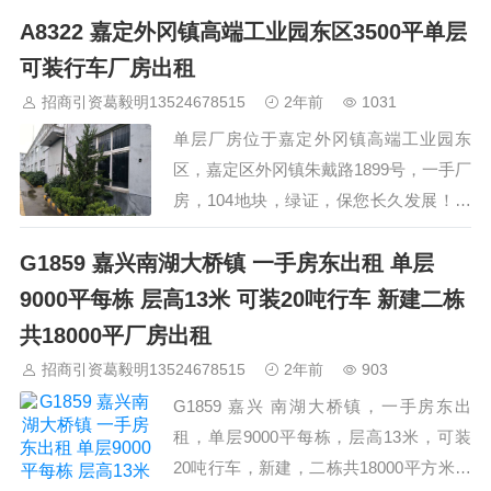
A8322 嘉定外冈镇高端工业园东区3500平单层
消防设施齐全规范，单棟面积5700平方
米，二栋建设基本完毕，第三栋未建设，
可装行车厂房出租
可以在4个月左右建成。土地证齐全，房
招商引资葛毅明13524678515
2年前
1031
产证办理中。 厂房高度9.2米，全钢结
单层厂房位于嘉定外冈镇高端工业园东
构，全新。15cm混凝土地面。预留…
区，嘉定区外冈镇朱戴路1899号，一手厂
房，104地块，绿证，保您长久发展！标
准单层厂房二栋，共3500平方米，层高
G1859 嘉兴南湖大桥镇 一手房东出租 单层
7.5米，可装行车，可分租，租金优惠，
还可配备办公住宿用房，可另行承租。厂
9000平每栋 层高13米 可装20吨行车 新建二栋
区绿化茂盛，环境优雅，物业管理规范。
共18000平厂房出租
业主联系人：邓先生 手机：13391056026
招商引资葛毅明13524678515
2年前
903
…
G1859 嘉兴 南湖大桥镇，一手房东出
租，单层9000平每栋，层高13米，可装
20吨行车，新建，二栋共18000平方米出