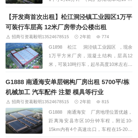
分钟） 预计建成时间：2021年7月 面
【开发商首次出租】松江洞泾镇工业园区1万平
积：5000-30000 可以分割 1000平起租
车间层高：11米 可装行…
可装行车层高 12米厂房带办公楼出租
招商引资葛毅明13524678515
2年前
774
G1898 松江 洞泾镇工业园区 ，现余
1万平方米厂房，混凝土结构，层高12
米，可装10吨行车，起吊高度10米左右，
配电按需申请，5层办公楼4000平方米，
G1888 南通海安单层钢构厂房出租 5700平/栋
厂房7000平起租，办公楼2000平起租。
欢迎优质企业入跓。市场行情价。 招商
机械加工 汽车配件 注塑 模具等行业
热线 400-0123-021 &…
招商引资葛毅明13524678515
2年前
815
G1888 南通海安 厂房地理位置优越，
距离海安县市区10分钟车程，附近10-
15km内有4个高速出口，车程在15-20分
钟左右。距离国道100米。 厂房为丙类，