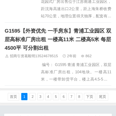
花园式厂房出售位于江苏南通工业园区，
距沈海高速出口2公里，距上海朱桥收费
站70公里，地理位置得天独厚，配套有：
学校、医院、银行、公园等，距离上海虹
G1595【外资优先 一手房东】青浦工业园区 双
桥国际机场97公里、浦东国际机场151公
里，上海、苏州一小时车程，交通发达。
层高标准厂房出租 一楼高11米 二楼高5米 每层
花园式园区，厂房每栋独门独院，并有独
4500平 可分割出租
立产证，50年使用权，生活排污、工业排
招商引资葛毅明13524678515
2年前
862
污证件齐全。厂房面积在5000—30000平
编号： G1595 青浦 青浦工业园区，双层
方米之间，可根据客户购买要求定向建
高标准厂房出租，104地块。一楼高11
造，现隆重推…
米，一楼带卸货平台，楼上高4.5-5米，
每层4500平米，一楼价格1.5，楼上价格
1.4，诚招无污染制造企业，外资项目优
首页
1
2
3
4
5
6
7
8
下页
尾页
先，一手房东，无公摊无物业管理费，政
府招商项目。 欢迎中介推荐，佣金一个
月。 联系人 郎总 18221471994，葛老师