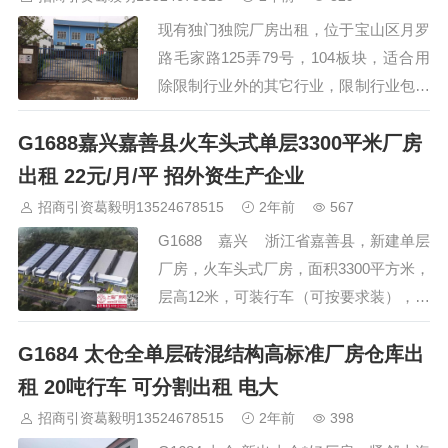
行车、电力足，高8.5米，集卡出入方
现有独门独院厂房出租，位于宝山区月罗
便，另有一栋办公楼共计三层。适合仓储
路毛家路125弄79号，104板块，适合用
物流。欢…
除限制行业外的其它行业，限制行业包括
纸箱、木加工、塑料制品加工等易燃品加
G1688嘉兴嘉善县火车头式单层3300平米厂房
工生产。独门独院，占地3000平方，建筑
面积1120平方，全一层，办公，宿舍，厕
出租 22元/月/平 招外资生产企业
所均有，厂房层高6米，没有行车，配电
招商引资葛毅明13524678515
2年前
567
80KV，租金52万/年，有意向欢迎来电及
G1688 嘉兴 浙江省嘉善县，新建单层
面谈。欢迎中介推荐客户！业主联系人：
厂房，火车头式厂房，面积3300平方米，
张先生 手机号： 18721327295…
层高12米，可装行车（可按要求装），地
面承重5吨，办公室简单装修，有中央空
G1684 太仓全单层砖混结构高标准厂房仓库出
调，冷热水供应。厂房距离高铁站和高速
出口都在10分钟左右。要求外资生产企业
租 20吨行车 可分割出租 电大
入跓，租金22元每平每月。 入跓咨询:
招商引资葛毅明13524678515
2年前
398
葛老师 手机/微信:133912…