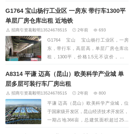
租，另有配套办公楼可出租，欢迎实力企
G1764 宝山杨行工业区 一房东 带行车1300平
业入跓，外资企业优先，适合机械加工、
汽车配件、智能制造、环保设备等行业。
单层厂房仓库出租 近地铁
业主直接招商 免中介费 欢迎预约看房
招商引资葛毅明13524678515
2年前
693
400-0123-021 外资生产企业优先入跓…
G1764 宝山 宝山杨行工业区，一房
东，带行车，高层高，单层厂房仓库出
租，1300平，价格1.5元不议价，靠近
a30，近地铁一号线富锦路站。适合仓
A8314 平谦 迈高（昆山）欧美科学产业城 单
库，机械加工。 入跓咨询:葛老师 手机/
微信:13524678515 …
层多层可装行车厂房出租
招商引资葛毅明13524678515
2年前
800
平谦 迈高（昆山）欧美科学产业城，位
于国家级开发区，昆山经济技术开发区，
一期占地366亩，总建筑面积超过25万
平。交通位置优越，距离京沪高速5公