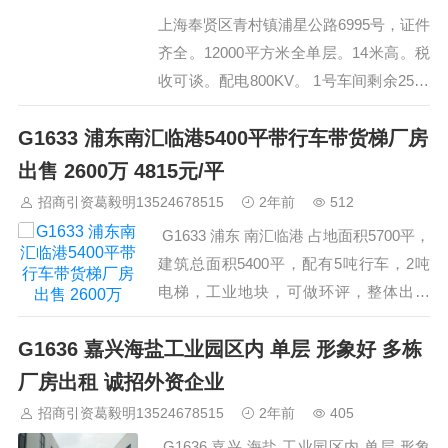
上海奉贤区青村镇浦星公路6995号，证件
齐全。12000平方米全单层。14米高。税
收可谈。配电800KV。 1号车间剩余2550
平米，可分割；此车间位置好，门大，单
G1633 浦东南汇临港5400平带行车带货梯厂房
价1元/平方/天 2号车间剩余840平米，可
分割；招商对象：机械、五金，纸箱厂等
出售 2600万 4815元/平
行业；单价0.88元/平方/ 天 3号车间2880
招商引资葛毅明13524678515
2年前
512
平米，单价0.88元/平方/ 天 4号车间2538
G1633 浦东 南汇临港 占地面积5700平，
平米，单价0.88元/平方/ 天 5号车间32…
建筑总面积5400平，配有5吨行车，2吨
电梯，工业地块，可做环评，整体出售
2600万，折合单价4815元/平。。 联系人:
G1636 嘉兴海盐工业园区内 单层 形象好 多栋
葛老师 手机/微信:13524678515…
厂房出租 诚招外资企业
招商引资葛毅明13524678515
2年前
405
G1636 嘉兴 海盐 工业园区内 单层 形象