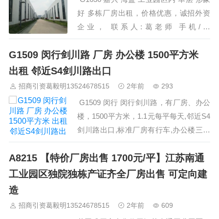
好 多栋厂房出租，价格优惠，诚招外资
企业， 联系人:葛老师 手机/微
信:13524678515…
G1509 闵行剑川路 厂房 办公楼 1500平方米
出租 邻近S4剑川路出口
招商引资葛毅明13524678515
2年前
293
G1509 闵行 闵行剑川路，有厂房、办公
楼，1500平方米，1.1元每平每天,邻近S4
剑川路出口,标准厂房有行车,办公楼三层
联系人:葛老师 手机/微信:13524678515…
A8215 【特价厂房出售 1700元/平】江苏南通
工业园区独院独栋产证齐全厂房出售 可定向建
造
招商引资葛毅明13524678515
2年前
609