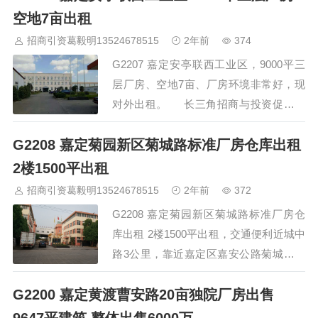
架结构 隔热屋顶 环氧地坪 层 高：8M 配
空地7亩出租
电房…
招商引资葛毅明13524678515
2年前
374
G2207 嘉定安亭联西工业区，9000平三
层厂房、空地7亩、厂房环境非常好，现
对外出租。 长三角招商与投资促进服
务 招商热线 400-0123-021 全程免佣
G2208 嘉定菊园新区菊城路标准厂房仓库出租
金，欢迎预约看房 …
2楼1500平出租
招商引资葛毅明13524678515
2年前
372
G2208 嘉定菊园新区菊城路标准厂房仓
库出租 2楼1500平出租，交通便利近城中
路3公里，靠近嘉定区嘉安公路菊城路，
离轨道11号线嘉定西站2500米，厂房出
G2200 嘉定黄渡曹安路20亩独院厂房出售
租面积共1500平方米（车间含地坪漆和水
空调，有独立的货梯，厂区内有食堂），