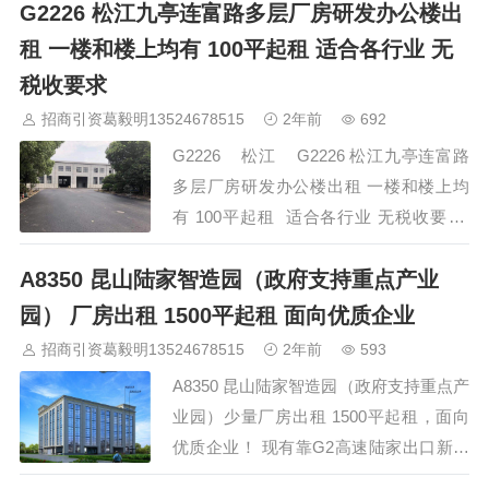
G2226 松江九亭连富路多层厂房研发办公楼出
施：配备1.2米高卸货平台装卸位置配备
卸货升降平台，10米宽雨棚。 租金：27
租 一楼和楼上均有 100平起租 适合各行业 无
元/平/月。 长三角招商与投资促进服
税收要求
务 招商热线&nb…
招商引资葛毅明13524678515
2年前
692
G2226 松江 G2226 松江九亭连富路
多层厂房研发办公楼出租 一楼和楼上均
有 100平起租 适合各行业 无税收要求
【项目地址】：松江区九亭镇连富路
A8350 昆山陆家智造园（政府支持重点产业
【剩余面积】：一楼 136㎡ - 350㎡- 385
㎡ -&nb…
园） 厂房出租 1500平起租 面向优质企业
招商引资葛毅明13524678515
2年前
593
A8350 昆山陆家智造园（政府支持重点产
业园）少量厂房出租 1500平起租，面向
优质企业！ 现有靠G2高速陆家出口新建
厂房出租，交通便利，5分钟上高速，10