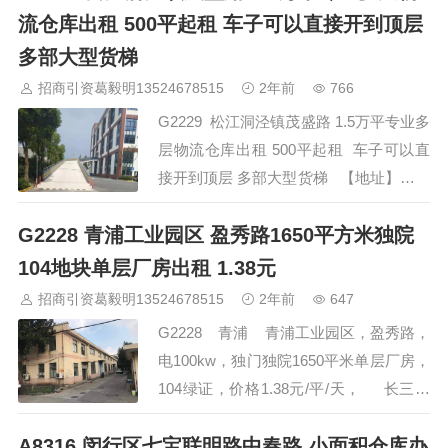
晋中
沈阳
济南
济宁
绵阳
石家庄
沧州
唐山
潍坊
德州
流仓库出租 500平起租 车子可以直接开到顶层
威海
烟台
青岛
福建：
福州
漳州
泉州
龙岩
西南：
昆明
南宁
华北：
沈阳
大连
海外园区：
印尼
泰国
越南
柬埔寨
多部大型货梯
马来西亚
新加坡
墨西哥
荷兰
美国
地产商：
灯塔瓴科
中南
招商引资葛毅明13524678515
2年前
766
高科
华夏幸福
联东U谷
万洋
均和
平谦迈高
咨询热线：
400-
0123-021
G2229 松江洞泾镇茂盛路 1.5万平专业多
层物流仓库出租 500平起租 车子可以直
接开到顶层 多部大型货梯 【地址】：松
江洞泾镇茂盛路，高大上坡道库设计，车
G2228 青浦工业园区 盈秀路1650平方米独院
子可以直接开到顶层，三证齐全可注册。
15000平方米，楼库，环氧地坪。地面承
104地块单层厂房出租 1.38元
重800公斤/平 【起租】：500平，半年
招商引资葛毅明13524678515
2年前
647
起。 【场地：17.5米半挂…
G2228 青浦 青浦工业园区，盈秀路，
电100kw，独门独院1650平米单层厂房，
104绿证，价格1.38元/平/天， 长三角
招商与投资促进服务 招商热线 400-
A8316 闵行区七宝联明路中春路 小面积仓库办
0123-021 全程免佣金，欢迎预约看房