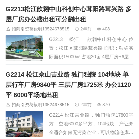
G2213松江歆翱中山科创中心茸阳路茸兴路 多
【条件】：三证齐全可注册。16000平方
米，10-13米层高全单层，环氧地坪。地
层厂房办公楼出租可分割出租
面承重3吨/平 【起租】：5000平，半年
招商引资葛毅明13524678515
2年前
408
起。 【场地】：园区大门25米宽，20亩
G2213 松江 歆翱中山科创中心 位
场地，17.5米半挂进出方便。 【周边及交
置：松江区茸阳路茸兴路 面积：独栋实
通】：附近0.7…
际面积15000㎡ 占地30亩 4层厂房+6层办
公室 均价：1.9元 物业：8块 签约年
G2214 松江佘山吉业路 独门独院 104地块 单
限：1--15年 免租期：详谈 递增：每年递
增5% 厂房高度：1楼高5.7米，2楼高4
层行车厂房9840平 三层厂房1725米 办公1120
米，3楼高5米，4楼高5.7…
平 6000平场地出租
招商引资葛毅明13524678515
2年前
370
G2214 松江吉业路，独门独院17800平
方，空地6000多平方，104地块，产证齐
全适合如何无污染企业，可以物流仓库无