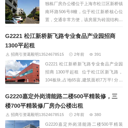
独栋厂房办公楼位于上海市松江区新桥镇
南环路506号8幢，位于松江新桥核心位
置，交通非常方便，该房屋为砖混结构，
层数为三层，总建筑面积为1460.86平方
G2221 松江新桥新飞路专业食品产业园招商
米，其中：每层为486.95平方米，底层
486.95平方米不在产权证，实际使用近
1300平起租
2000平方米，工业用地，可以生产，也可
招商引资葛毅明13524678515
2年前
391
以做办公、展厅用，租金优惠，欢迎实力
G2221 松江新桥新飞路专业食品产业园
企业咨询。 园区直接招商热线 400-0123-
招商 1300平起租 位于松江区新飞路，
021 全程免佣金，…
104板块,占地65亩,建筑面积7万平! 分租
面积:1300、1800、4000、6000 整栋面
G2220嘉定外岗清能路二楼500平精装修，三
积:7600㎡、16000㎡ 配套:6000kva配
电、300吨污水池(可增至700吨)、天然
楼700平精装修厂房办公楼出租
气！ 已入驻品牌企业:晋家门、王家沙、
招商引资葛毅明13524678515
2年前
380
味千拉面、喜家德、小佩、豆捞坊！欢迎
G2220嘉定外岗清能路二楼500平精装
各类食品相关…