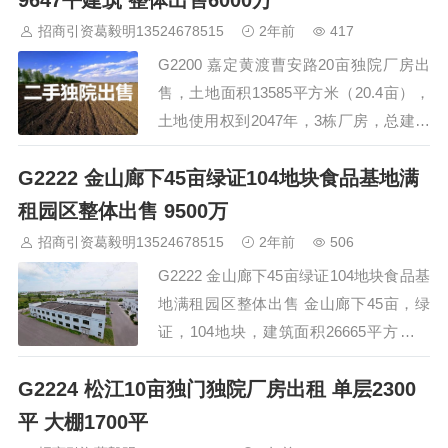
9647平建筑 整体出售6000万
混凝土结构，位于2层，层高5米，配电
招商引资葛毅明13524678515
2年前
417
100KW，厂区内建筑景观靓丽，环境布
G2200 嘉定黄渡曹安路20亩独院厂房出
局优美，绿化漂亮，其它配套设施也齐
售，土地面积13585平方米（20.4亩），
全。厂房适合于:办公、电商、生产研发
土地使用权到2047年，3栋厂房，总建筑
等…
面积9647平方米，一栋3层6181平方米，
G2222 金山廊下45亩绿证104地块食品基地满
一栋5层3138平方米，一栋1层327平方
米，出售价6000万。 三角招商与投资
租园区整体出售 9500万
促进服务 招商热线 400-0123-021 &…
招商引资葛毅明13524678515
2年前
506
G2222 金山廊下45亩绿证104地块食品基
地满租园区整体出售 金山廊下45亩，绿
证，104地块，建筑面积26665平方米，
占地面积29654平方米（45亩），食品基
G2224 松江10亩独门独院厂房出租 单层2300
地满租每年租金700w+，报价9500w。我
们老板自己的园区。 长三角招商与投资
平 大棚1700平
促进服务 招商热线 400-0123-021 全