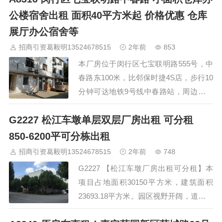
&nb…
公楼宿舍出租 面积40平方米起 价格优惠 仓库
展厅办公宿舍等
招商引资葛毅明13524678515
2年前
853
本厂房位于闵行区七宝联明路555号，中
春路东100米，比邻保时捷4S店，步行10
分钟可达地铁9号线中春路站，周边还有
地铁12号线、10号线，公交有87路、735
G2227 松江车墩单层双层厂房出租 可分租
路、92路，交通十份便利，开车到虹桥枢
纽只需10分钟，现有小面积仓库办公楼宿
850-6200平可分栋出租
舍出租，面积40平方米起，价格优惠，适
招商引资葛毅明13524678515
2年前
748
合展厅、办公、仓库、研发、电商等，价
G2227 【松江车墩厂房出租可分租】本
格面议，欢迎推荐客户。 业主招商！丰
项目占地面积30150平方米，建筑面积
女士 13761780338 吴先生 13…
23693.18平方米。园区视野开阔，道路宽
敞，园区以单层，二层厂房为主，并配有