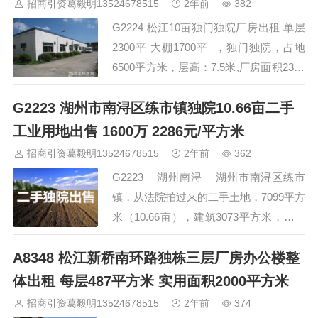
招商引资葛毅明13524678515
2年前
382
程…
G2224 松江10亩独门独院厂房出租 单层
2300平 大棚1700平 ，独门独院，占地
6500平方米，层高：7.5米,厂房面积2300
平方米，厂房1.5/平方米/天。另有1700平
G2223 湖州市南浔区练市镇独院10.66亩二手
方米的钢结构搭成标准厂棚，配电：
125KW，价格面议。 长三角招商与投
工业用地出售 1600万 2286元/平方米
资促进服务 招商热线 400-01…
招商引资葛毅明13524678515
2年前
362
G2223 湖州南浔 湖州市南浔区练市
镇，从法院拍过来的二手土地，7099平方
米（10.66亩），建筑3073平方米，使用
权至2043年10月28日，由于行业限制，
A8348 松江新桥南环路独栋三层厂房办公楼整
现房东自已的木制品行业不能用，现成本
价转让，1600万元，适合拿来后按需求重
体出租 每层487平方米 实用面积2000平方米
建，适合各种行业 污染和限制性行业除
招商引资葛毅明13524678515
2年前
374
外。 1.0容积率报建…