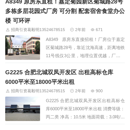
A8349 原房东直租！嘉定菊园新区菊城路28号
员工宿舍。目前园区在做内部改善，清洁
路面，美化环境，厂房外力面粉刷一新。
多栋多层花园式厂房 可分割 配套宿舍食堂办公
现在可以现场带看，看中可付意向，单层
楼 可环评
厂房，开发商直租，稀缺。 【地址】：
招商引资葛毅明13524678515
2年前
671
松江区车墩镇泖亭路1132号 【招商】：
A8349 原房东直接招租！厂房位于嘉定
总部办公，研发，生产，仓储，实验室，
区菊城路28号，靠近沈海高速，距离地铁
生物医药，智能机器…
11号线仅3公里，地理位置优越，厂区内
所有地坪均铺设环氧地坪，所配套的办公
G2225 合肥北城双凤开发区 出租高标仓库
楼均已豪华装修。 现对外招商厂房明细
如下： 1， 全新园区厂房，环境好，形象
6000平米至18000平米出租
极佳，可直接拎包入住。 2， 面积分别：
招商引资葛毅明13524678515
2年前
900
906平 1500平 2000平 2500平 2620…
G2225 合肥北城双凤开发区出租高标仓
库6000平米至18000平米出租 消费等级：
丙二类 净高：10.5米 地面荷载：3.0吨/平
方米 柱距（轴线距离）12米X30米 设