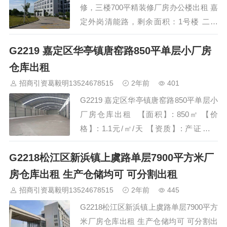
修，三楼700平精装修厂房办公楼出租 嘉
定外岗清能路，剩余面积：1号楼 二楼
500平精装修，三楼700平精装修，配3吨
G2219 嘉定区华亭镇唐窑路850平单层小厂房
货梯，104板块可办环评，适合仓储、电
商、展厅、轻加工等........ 长三角招商
仓库出租
与投资促进服务 招商热线 400-0123-
招商引资葛毅明13524678515
2年前
401
021 &…
G2219 嘉定区华亭镇唐窑路850平单层小
厂房仓库出租 【面积】: 850㎡ 【价
格】: 1.1元/㎡/天 【资质】: 产证齐全
【层高】: 7.5米 【结构】: 钢混 【配
​G2218松江区新浜镇上虞路单层7900平方米厂
电】: 50KVA 【格局】: 单层 【业态】: 仓
储、电商、快递、配送、包装、小加工等
房仓库出租 生产仓储均可 可分割出租
无污染行业 【交…
招商引资葛毅明13524678515
2年前
445
G2218松江区新浜镇上虞路单层7900平方
米厂房仓库出租 生产仓储均可 可分割出