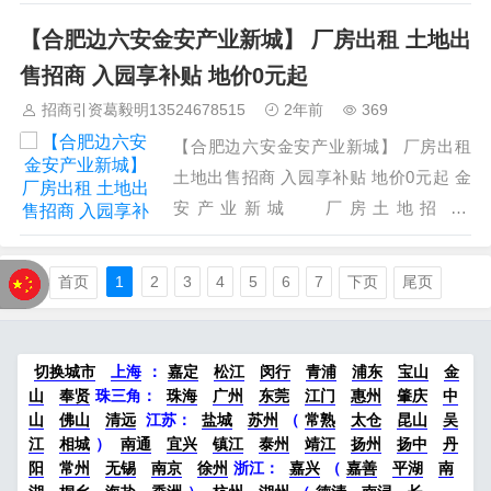
税收要求，报价1.35元/平/天。 三层厂房
【合肥边六安金安产业新城】 厂房出租 土地出
每层面积1725平方米，配置2吨货梯一
台，楼上承重800kg； 单层厂房面积9840
售招商 入园享补贴 地价0元起
平方米，层高12~14m，柱距8*20m； 两
招商引资葛毅明13524678515
2年前
369
层办公楼1120平方米；空地6000平方
【合肥边六安金安产业新城】 厂房出租
米； 高速： 位…
土地出售招商 入园享补贴 地价0元起 金
安产业新城 厂房土地招商
13524678515 葛老师 区位优势 金安区隶
属安徽省六安市，处于合肥1小时都市圈
首页
1
2
3
4
5
6
7
下页
尾页
范围内，是六安融入合肥的桥头堡。辖区
面积1657平方公里，人口84.5万人，2017
年地区生产总值203亿…
切换城市
上海
：
嘉定
松江
闵行
青浦
浦东
宝山
金
山
奉贤
珠三角：
珠海
广州
东莞
江门
惠州
肇庆
中
山
佛山
清远
江苏
：
盐城
苏州
（
常熟
太仓
昆山
吴
江
相城
）
南通
宜兴
镇江
泰州
靖江
扬州
扬中
丹
阳
常州
无锡
南京
徐州
浙江：
嘉兴
（
嘉善
平湖
南