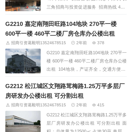
三角招商与投资促进服务 招商热线 400-
0123-021 全程免佣金，欢迎预约看房
G2210 嘉定南翔田旺路104地块 270平一楼
…
600平一楼 460平二楼厂房仓库办公楼出租
招商引资葛毅明13524678515
2年前
378
G2210 嘉定南翔田旺路104地块 270平一
楼 600平一楼 460平二楼厂房仓库办公楼
出租 104地块，产证齐全，交通方便。
1、厂房600平方 层高7m以上； 2、600
G2212 松江城区文翔路茸梅路1.25万平多层厂
平方 层高4m 1楼； 3、一层270平方，2
层460平方； 以上都可以做厂房或仓库及
房研发办公楼出租 可分割出租
办公 &…
招商引资葛毅明13524678515
2年前
415
G2212 松江城区文翔路茸梅路1.25万平多
层厂房研发办公楼出租 可分割出租 面
积：总体量为12500㎡ 占地30亩 单层三