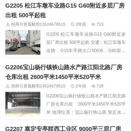
G2205 松江车墩车业路G15 G60附近多层厂房
分钟进入上海。面积1500~10000㎡不
等，层高5米。配电2000KV，丙类消防带
出租 500平起租
喷淋。另有功能齐全的办公楼食堂等设
招商引资葛毅明13524678515
2年前
713
施。厂房有50年产权、消防合格证、排污
G2205 松江车墩车业路G15 G60附近多
证。适合智能制造、研发测试、电商仓
层厂房出租 500平起租 交通：松江车墩车
储、展览展示、电子服装、轻工组…
业路，G15车亭路出口500米，G60新桥
出口3公里，交通方便 房子：新厂房，多
G2206宝山杨行镇铁山路水产路江阳北路厂房
层， 详尽： 3层的3楼，2000平方米，层
高4.5米，承重950公斤，电梯2000公斤，
仓库出租 2600平米1450平米520平米
配电800kw。 3层的2楼，同3楼。3层的1
招商引资葛毅明13524678515
2年前
728
楼，700平方米，层高5.5米，有行车一
G2206宝山杨行镇铁山路水产路江阳北路
台。 价格：低…
厂房仓库出租 2600平米1450平米520平
米 地理位置：宝山杨行铁山路 靠近水产
路江阳北路 现有出租面积：2600平米
G2207 嘉定安亭联西工业区 9000平三层厂房
1450平米520平米 租 金：面议 结 构 : 钢