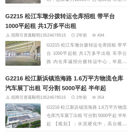
栋 双层办公室1栋 价格：2.2元 物业：6
G2215 松江车墩分拨转运仓库招租 带平台
块 签约年限：1--10年 免租期：详谈 递
增：每年递增5% 交房标准：毛胚，消防
1000平起租 共1万多平出租
已过，（单层层高7-8米） 交通：距离9
招商引资葛毅明13524678515
2年前
494
号线（松江大学城）2公里 &…
G2215 松江车墩分拨转运仓库招租 带平
台 1000平起租 共1万多平出租 车亭公
路 内仓库诚招分拨转运中心，年底交
房，场地大，出门即是高速，园区内配套
G2216 松江新浜镇浩海路 1.6万平方物流仓库
宿舍楼，原百世快运使用。 C栋—
7637.48平高平台标库，9米高，三边卸
汽车展丁出租 可分割 5000平起 半年起
货，1.5元； A栋—3190平高平台矮库，4
招商引资葛毅明13524678515
2年前
354
米高，三边卸货，1.45元； B栋—1楼平
G2216 松江新浜镇浩海路 1.6万平方物流
库1779平，4米高，1.2元； &nbs…
仓库汽车展丁出租 可分割 5000平起 半年
起 【规划】：水泥硬化中，高台规划
中，雨棚搭建中，双面进出大门改造中