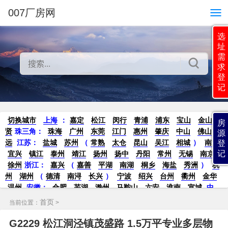
007厂房网
选
址
需
求
登
记
切换城市
上海
：
嘉定
松江
闵行
青浦
浦东
宝山
金山
奉
房
贤
珠三角：
珠海
广州
东莞
江门
惠州
肇庆
中山
佛山
清
源
远
江苏
：
盐城
苏州
（
常熟
太仓
昆山
吴江
相城
）
南通
登
记
宜兴
镇江
泰州
靖江
扬州
扬中
丹阳
常州
无锡
南京
徐州
浙江：
嘉兴
（
嘉善
平湖
南湖
桐乡
海盐
秀洲
）
杭
州
湖州
（
德清
南浔
长兴
）
宁波
绍兴
台州
衢州
金华
温州
安徽
：
合肥
芜湖
滁州
马鞍山
六安
淮南
宣城
中
部：
南昌
郑州
洛阳
新密
武汉
宜昌
襄阳
重庆
成都
德
首页
当前位置：
>
阳
长沙
株洲
湘潭
西安
京津冀鲁：
北京
天津
廊坊
（
固
安
香河
大厂
永清
三河
霸州
）
保定
（
涿州
涞水
）
太原
G2229 松江洞泾镇茂盛路 1.5万平专业多层物