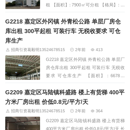
租 【面积】: 7900㎡可分租 【格局】: 全
单层(可分为两个独门独院) 【价
G2218 嘉定区外冈镇 外青松公路 单层厂房仓
格】: 1.15元/㎡/天 【资质】: 产证齐全，
可注册环坪 【层高】: 9米 【结构】: 钢混
库出租 300平起租 可装行车 无税收要求 可仓
【消防】：丙级 【地坪】：环氧地…
库生产
招商引资葛毅明13524678515
2年前
413
G2218 嘉定区外冈镇 外青松公路 单层厂
房仓库出租 300平起租 可装行车 无税收
要求 可仓库生产 【面积】：6678㎡
【分割】：350㎡/600㎡/ 2428㎡/3300㎡
G2209 嘉定区马陆镇科盛路 楼上有货梯 400平
【价格】：1.25元/㎡/天 【结构】：钢混
【格局】：全单层 【层高】：11米
方米厂房出租 价低0.8元/平方/天
【消…
招商引资葛毅明13524678515
2年前
364
G2209 嘉定区马陆镇科盛路 楼上有货梯
400平方米厂房出租 价低0.8元/平方/天 长