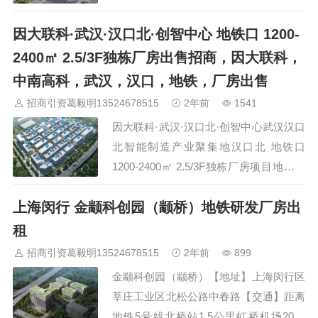
宜家 住房有中海 万科 远创中高低都有 2
因大联科·武汉·汉口北·创智中心 地铁口 1200-
公里上G40沪陕高速, 1公里上通宁大道
贯穿整个南通市区，目前已招引优质企业
2400㎡ 2.5/3F独栋厂房出售招商，因大联科，
56家，现蕞后几套，大平层面积500-3000
中南高科，武汉，汉口，地铁，厂房出售
平，层高6米，4.2米，载重800公斤，有
招商引资葛毅明13524678515
2年前
1541
货梯，价格5毛每天。 中南高科…
因大联科·武汉·汉口北·创智中心武汉汉口
北智能制造产业聚集地汉口北 地铁口
1200-2400㎡ 2.5/3F独栋厂房项目地址：
武汉市黄陂区攀升大道与滨湖大道交汇处
上海闵行 金颛科创园（颛桥）地铁研发厂房出
品牌介绍：项目简介： 汉口北创智中心
位于武大高速与腾龙大道交汇处,项目总
租
投资约50亿元，整体占地136,总建筑面积
招商引资葛毅明13524678515
2年前
899
约13万平方米，整体现首批交付投产。按
金颛科创园（颛桥）【地址】上海闵行区
照四期建设，预计2025年9月实现首批交
莘庄工业区北松公路中春路【交通】距离
付投产。 …
地铁5号线北桥站1.5公里虹桥机场20公