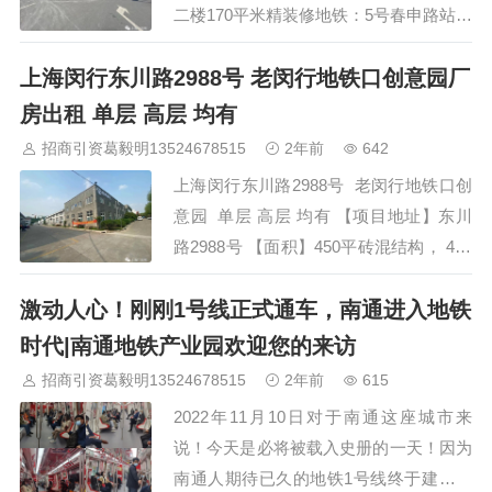
二楼170平米精装修地铁：5号春申路站报
价：1.8元，物业6元交付：标准装修主
上海闵行东川路2988号 老闵行地铁口创意园厂
招：办公研发、展示展厅、仓储物流、淘
宝电商、生鲜配送、食品批发零售、汽车
房出租 单层 高层 均有
贴膜、宠物店等客商咨询接洽考察对接扫
招商引资葛毅明13524678515
2年前
642
一扫，加入【产业地产学习交流群】点击
上海闵行东川路2988号 老闵行地铁口创
下图查看全国在售厂房项目…
意园 单层 高层 均有 【项目地址】东川
路2988号 【面积】450平砖混结构， 430
平钢结构【配套】卸货平台，配电充足，
激动人心！刚刚1号线正式通车，南通进入地铁
环氧地坪，丙类消防(带喷淋)104地块，
可办环评，可注册，无税要求，可分割。
时代|南通地铁产业园欢迎您的来访
【价格】：1.15一1.35元/㎡/ 可谈【物
招商引资葛毅明13524678515
2年前
615
业】：3元／平／月 …
2022年11月10日对于南通这座城市来
说！今天是必将被载入史册的一天！因为
南通人期待已久的地铁1号线终于建成通