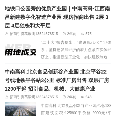
经济综合实验区国家级战略，一带一路重
地铁口公园旁的优质产业园｜中南高科·江西南
要节点城市，一主一城，郑州重点发展方
向，河南省省政府副省长孙守刚书记兼任
昌新建数字化智造产业园 现房招商出售 2层 3
郑州航空港经济综合实验区党工委书记，
层 4层独栋和大平层
由一把手可看出航空港区行政级别之高，
招商引资葛毅明13524678515
2年前
575
甚至高于郑州市。规划：2013年3月，郑
“二十大”报告提出，“建设现代化产业体
州航空港经济综合实验区（以下简称航空
系，坚持把发展经济的着力点放在实体经
港实验区）获国务院批复设立，…
济上，推进新型工业化，加快建设制造强
国、质量强国、航天强国、交通强国、网
中南高科.北京食品创新谷产业园 北京平谷22
络强国、数字中国”。国家强调发展实体
经济“建设制造强国”，产业园区建设运营
号线地铁平谷站3公里 标准厂房出售 双层厂房
将迎来发展机遇。国家强调发展实体经济
1200平起 招引食品、机械、大健康产业
“建设制造强国”。近期发生的俄乌冲突、
招商引资葛毅明13524678515
2年前
648
疫情冲击供应链、国际贸易争端，表明国
中南高科.北京食品创新谷产业园占地:188
际环境的复杂性日益严峻，需要我国建设
亩建筑面积:125800平价格:9000元/平
完整的现代化产业体系，坚持把发展实…