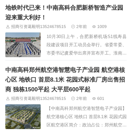
等高端企业…
地铁时代已来！中南高科合肥新桥智造产业园
闵高架银都路口仅500米【项目地址】银
都路与春中路交叉口附近【园区体量】总
迎来重大利好！
体量8000平，共3栋，1号楼3层，每层
招商引资葛毅明13524678515
2年前
1009
2000平可灵活分割，2号楼为两层小独
10月30日上午，合肥新桥机场S1线寿县
栋，独栋面积800平，3号楼为两层小独
段建设项目开工动员会举行。省委常委、
栋，独栋面积680平。【招商业态】总部
市委书记虞爱华出席并宣布开工。淮南市
办公，展示展厅，广告创意办…
委书记任泽锋，合肥市副市长朱胜利出席
中南高科郑州航空港智慧电子产业园 航空港核
并讲话。省交通运输厅一级巡视员江宗
法，安徽民航机场集团党委书记、董事
心区 地铁口 首层8.1米 花园式标准厂房出售招
长、总经理周晞桥，中铁二十四局集团总
商 独栋1500平起 大平层600平起
经理周光民，东航安徽分公司副总经理陈
招商引资葛毅明13524678515
2年前
601
小雄，淮南市领导蔡宜骅、汪谦慎、欧冬
【中南高科郑州航空港智慧电子产业园】
林、张劲松，蜀山区、经开区、寿县和两
航空港核心区 地铁口 首层8.1米 花园式园
市相关部门负责人等出席。淮南市委副书
区航空港区简介：政治占位：郑州航空港
记、…