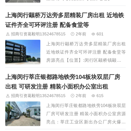
交大旁剑川路 【面积】:独栋双层厂房，
上海闵行颛桥万达旁多层精装厂房出租 近地铁
共30栋，面积大小都有 【层高】：一楼
6.5米，二楼5.5米 【租金】：1.6～2元/
证件齐全可环评注册 配备食堂等
平/天（可谈） 【物业】:5元/平/月 【配
招商引资葛毅明13524678515
2年前
601
电】:1000kv 【交付】：简装，有环氧地
上海闵行颛桥万达旁多层精装厂房出租
坪&…
近地铁证件齐全可环评注册 配备食堂等
房源亮点【位置】:闵行区颛桥镇颛兴东
路与都市路（颛桥万达旁）【优势】:闹
上海闵行莘庄银都路地铁旁104板块双层厂房
中取静，全景观露台，周边豪宅密集，商
业繁荣。距离万达广场200米，龙盛商
出租 可研发注册 精装小面积办公室出租
业，宝宴酒店等。奔驰，奥迪，宝马等
招商引资葛毅明13524678515
2年前
615
4S店林立，商务办公环境集中，大型社
上海闵行莘庄银都路地铁旁104板块双层
区密集。【业态】:商务办公，教育培
厂房可研发注册 精装小面积办公室房源
训，研发，高薪技术，智能科技，自媒
亮点：莘庄工业区新出办公厂房火爆招
体，设计类，生物医药，网红孵化基地，
商。离5号线银都路地铁站仅1公里，离嘉