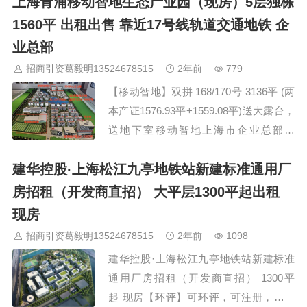
上海青浦移动智地生态产业园（现房）5层独栋
签，证件齐全，代办环评及注册。【面
积】：可出租面积20827平方米(仅余5
1560平 出租出售 靠近17号线轨道交通地铁 企
幢)；1幢3+1火车头3573平方；1幢4层高
业总部
端办公楼4219平方米；3幢双层4345平方
招商引资葛毅明13524678515
2年前
779
米；【分租形式】可独院、独幢出租，可
【移动智地】双拼 168/170号 3136平 (两
分割【层高】：单层10米，双层一楼4.5
本产证1576.93平+1559.08平)送大露台，
米【价格】…
送地下室移动智地上海市企业总部基
地 考虑热线 135246785151、区位：项
建华控股·上海松江九亭地铁站新建标准通用厂
目位于青浦沪青平公路3938弄，毗邻虹桥
枢纽及国家会展中心。2、交通：轨道17
房招租（开发商直招） 大平层1300平起出租
号线2公里、沪渝高速、沈海高速、崧泽
现房
大道环伺。3、配套：多商圈环伺，繁华
招商引资葛毅明13524678515
2年前
1098
生活近在咫尺（青浦新城商圈、赵巷国…
建华控股·上海松江九亭地铁站新建标准
通用厂房招租（开发商直招） 1300平
起 现房【环评】可环评，可注册，研发