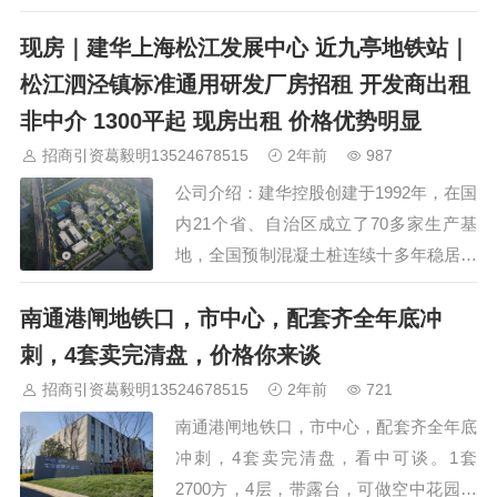
生产。 【地址】沪松公路2033号（近九
现房｜建华上海松江发展中心 近九亭地铁站｜
亭地铁站） 【结构】框架类 【产权】建
华控股自持产权，无抵押 【面积】面积
松江泗泾镇标准通用研发厂房招租 开发商出租
1300-6000（大小可分租） 【层高】底楼
非中介 1300平起 现房出租 价格优势明显
7.8m/10m，其他标准层4.5m; 【租金】
招商引资葛毅明13524678515
2年前
987
1.2元至1…
公司介绍：建华控股创建于1992年，在国
内21个省、自治区成⽴了70多家⽣产基
地，全国预制混凝⼟桩连续⼗多年稳居冠
军。位列 “中国⺠营企业500强”第302位、
南通港闸地铁口，市中心，配套齐全年底冲
“中国建材企业500强”第8位、“中国⺠营建
材企业100强”第3 位。34位院⼠和15位⾏
刺，4套卖完清盘，价格你来谈
业专家成立奖励委员会设⽴“建华⼯程奖”
招商引资葛毅明13524678515
2年前
721
（国家奖励办公室奖励 编号：0241）。
南通港闸地铁口，市中心，配套齐全年底
产品⼴泛应⽤于⺠⽤建筑、⼯业建筑、公
冲刺，4套卖完清盘，看中可谈。1套
路市政、⽔利⽔运、电⼒通讯、轨道交
2700方，4层，带露台，可做空中花园，