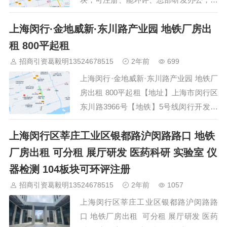
物医药实验，新材料，精密机械，设计展
上海闵行·金地威新·东川路产业园 地铁厂房出
厅，智能科技装配等 【招商面积】：房
源一：2#3楼830平米 （层高4.5米局部7.8
租 800平起租
米）使用面积能做到1200平米独享400平
招商引资葛毅明13524678515
2年前
699
米露台花园。租金报价:2.5元含税物业
上海闵行·金地威新·东川路产业园 地铁厂
费：3.6元 含税电梯使用费：1万元/年付
房出租 800平起租【地址】上海市闵行区
款方式：押三付三【配套】：园区公…
东川路3966号【地铁】5号线闵行开发区
800米【机场】开车至虹桥机场25分钟，
​上海闵行区莘庄工业区银都路沪闵路路口 地铁
浦东机场40分钟【高速】S32昆阳路出口
3.5KM【优势】104板块，可环评可做中
厂房出租 可分租 展厅研发 医药科研 实验室 仪
试，得房率90%以上，可接天燃气，蒸汽
器检测 104板块可环评注册
【推荐面积】800-8000平 可分可合【租
招商引资葛毅明13524678515
2年前
1057
金报价】1.6-2.4元/平起（含税9%）【物
上海闵行区莘庄工业区银都路沪闵路路
业费】3.…
口 地铁厂房出租 可分租 展厅研发 医药