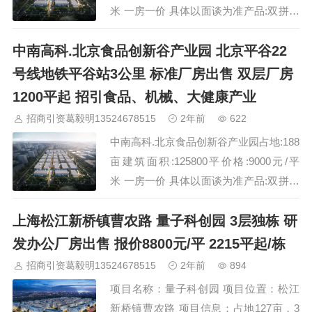
米 一房一价 具体以面谈为准产品:双拼独
栋厂房，75栋。面积：1200平双拼独
中南高科.北京食品创新谷产业园 北京平谷22
栋，1600平双拼独栋，2000独栋，2800
独栋，3200平独栋，3600独栋，4000平
号线地铁平谷站3公里 标准厂房出售 双层厂房
独栋。5200独栋，6400平围独栋，7200
1200平起 招引食品、机械、大健康产业
平围合独栋层高：首层7.8米，二层4.2
招商引资葛毅明13524678515
2年前
622
米。承重，一楼3吨/平米，二楼450…
中南高科.北京食品创新谷产业园占地:188
亩建筑面积:125800平价格:9000元/平
米 一房一价 具体以面谈为准产品:双拼独
栋厂房，75栋。面积：1200平双拼独
上海松江新桥镇曹农路 量子科创园 3层独栋 研
栋，1600平双拼独栋，2000独栋，2800
独栋，3200平独栋，3600独栋，4000平
发办公厂房出售 报价8800元/平 2215平起/栋
独栋。5200独栋，6400平围独栋，7200
招商引资葛毅明13524678515
2年前
894
平围合独栋层高：首层7.8米，二层4.2
项目名称：量子科创园 项目位置：松江
米。承重，一楼3吨/平米，二楼450…
新桥镇曹农路 项目信息：占地127亩，3