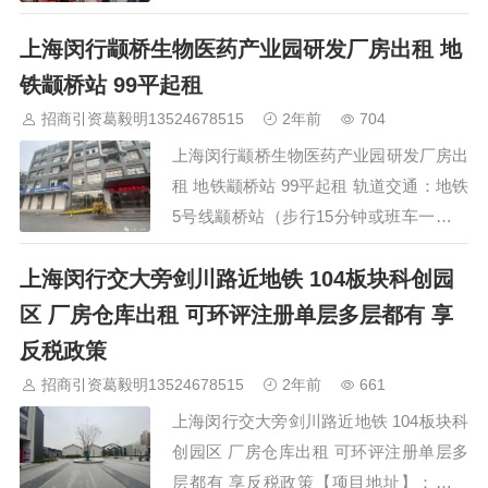
车南通终于进入地铁时代南通人全城出动
上海闵行颛桥生物医药产业园研发厂房出租 地
激动！兴奋！开心到模糊！1现场直击！
地铁1号线正式开通南通人集体出动！ 今
铁颛桥站 99平起租
天早晨7点18分，南通地铁1号线开通仪式
招商引资葛毅明13524678515
2年前
704
正式举行！南通市委书记王晖宣布，南通
上海闵行颛桥生物医药产业园研发厂房出
地铁1号线正式开通！我们南通楼市情报
租 地铁颛桥站 99平起租 轨道交通：地铁
编辑也头部时间来到南通地铁1号线的始
5号线颛桥站（步行15分钟或班车一站直
发站——平潮站，直击…
达）地铁15号线双柏路站700米招商面
上海闵行交大旁剑川路近地铁 104板块科创园
积：1、三号楼2-8F面积99-1811㎡整层
标准装修可随意组合分割（详细空置面积
区 厂房仓库出租 可环评注册单层多层都有 享
表微信私聊）租金：1.8元/m2/天。物
反税政策
业：8元/m2/月2、三号楼1F面积500㎡
招商引资葛毅明13524678515
2年前
661
起-4000㎡ 租金：2.2元m2/天。物业：
上海闵行交大旁剑川路近地铁 104板块科
8…
创园区 厂房仓库出租 可环评注册单层多
层都有 享反税政策【项目地址】：闵行