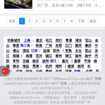
层厂房，层高1楼7.9米，2楼7.9米，3楼
4.8米。面积2215平方～2771平方～4986
平方。 项目价格：8800元/每平米。 项目
首页
1
2
3
4
5
6
7
8
下页
尾页
优势：性价比超高，户型优，层高高，交
通便利近G60高速口，松江有轨电车
T1+T2两条线路曹农路站。配套，餐厅，
切换城市
上海
：
嘉定
松江
闵行
青浦
浦东
宝山
金
住宿齐全。松江工业核心板块新…
山
奉贤
珠三角：
珠海
广州
东莞
江门
惠州
肇庆
中
山
佛山
清远
江苏
：
盐城
苏州
（
常熟
太仓
昆山
吴
江
相城
）
南通
宜兴
镇江
泰州
靖江
扬州
扬中
丹
阳
常州
无锡
南京
徐州
浙江：
嘉兴
（
嘉善
平湖
南
湖
桐乡
海盐
秀洲
）
杭州
湖州
（
德清
南浔
长
兴
）
宁波
绍兴
台州
衢州
金华
温州
安徽
：
合肥
芜
湖
滁州
马鞍山
六安
淮南
宣城
中部：
南昌
郑州
洛
上海正佳商务咨询有限公司 007厂房网www.007cfw.com
007厂房网
阳
新密
武汉
宜昌
襄阳
重庆
成都
德阳
长沙
株洲
www.007cfw.com
网站运营维护
007厂房网
上海正佳商务咨询有限
湘潭
西安
京津冀鲁：
北京
天津
廊坊
（
固安
香河
大
公司
沪ICP备15039776号-1
厂
永清
三河
霸州
）
保定
（
涿州
涞水
）
太原
晋中
咨询热线：021-51189807,业务部经理手机：133-9121-9793
沈阳
济南
济宁
绵阳
石家庄
沧州
唐山
潍坊
德州
邮箱shcfw#139.com （#请换成@）
提交需求
｜
提交房源
威海
欢迎选择我们处理您的厂房仓库,或通过我们寻找厂房.
烟台
青岛
福建：
福州
漳州
泉州
龙岩
西南：
昆