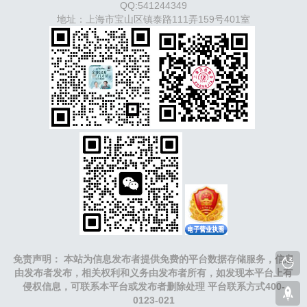
QQ:541244349
明
南宁
华北：
沈阳
大连
海外园区：
印尼
泰国
越南
地址：上海市宝山区镇泰路111弄159号401室
柬埔寨
马来西亚
新加坡
墨西哥
荷兰
美国
地产商：
灯
塔瓴科
中南高科
华夏幸福
联东U谷
万洋
均和
平谦迈
高
咨询热线：
400-0123-021
免责声明： 本站为信息发布者提供免费的平台数据存储服务，信息
由发布者发布，相关权利和义务由发布者所有，如发现本平台上有
侵权信息，可联系本平台或发布者删除处理 平台联系方式400-
0123-021