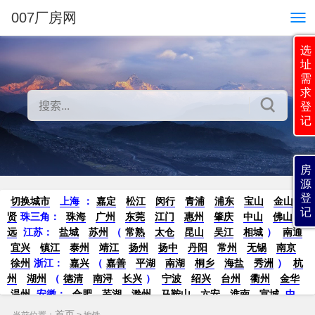
007厂房网
选
址
需
求
登
记
房
源
登
切换城市
上海
：
嘉定
松江
闵行
青浦
浦东
宝山
金山
奉
记
贤
珠三角：
珠海
广州
东莞
江门
惠州
肇庆
中山
佛山
清
远
江苏
：
盐城
苏州
（
常熟
太仓
昆山
吴江
相城
）
南通
宜兴
镇江
泰州
靖江
扬州
扬中
丹阳
常州
无锡
南京
徐州
浙江：
嘉兴
（
嘉善
平湖
南湖
桐乡
海盐
秀洲
）
杭
州
湖州
（
德清
南浔
长兴
）
宁波
绍兴
台州
衢州
金华
温州
安徽
：
合肥
芜湖
滁州
马鞍山
六安
淮南
宣城
中
部：
南昌
郑州
洛阳
新密
武汉
宜昌
襄阳
重庆
成都
德
首页