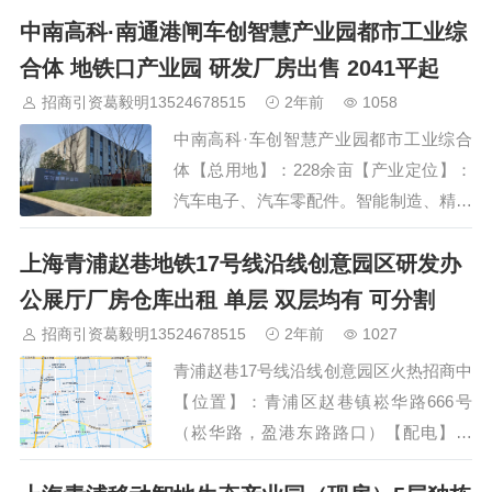
中南高科·南通港闸车创智慧产业园都市工业综
【配套】：公寓，品牌便利店，食堂，咖
啡厅，健身房，商务餐饮，酒店，会议中
合体 地铁口产业园 研发厂房出售 2041平起
心等【承重】3吨（无地下）【交通】：
招商引资葛毅明13524678515
2年前
1058
近颛桥地铁站全国80城 200余个产业
中南高科·车创智慧产业园都市工业综合
园 考察热线 4000123021 或…
体【总用地】：228余亩【产业定位】：
汽车电子、汽车零配件。智能制造、精密
制造、生命大健康等【项目产品】：三
上海青浦赵巷地铁17号线沿线创意园区研发办
层、四层、五层框架结构厂房为主【主力
面积】：2330 ㎡、2041 ㎡、3100㎡、
公展厅厂房仓库出租 单层 双层均有 可分割
5168 ㎡【层高】：首层7.8米，二层4.2
招商引资葛毅明13524678515
2年前
1027
米，三层3.9米一期将于2020年6月正式开
青浦赵巷17号线沿线创意园区火热招商中
工，2022年7月完美交付使用。园区总招
【位置】：青浦区赵巷镇崧华路666号
商意向企业50多家.重点招引汽车零部
（崧华路，盈港东路路口）【配电】：
件、智…
5200KV【地块】：104地块，合同可长