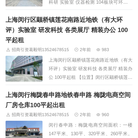
科研 实验室 仪器检测 104板块可环评注
册房源亮点：【地址】上海闵行区莘庄工
上海闵行区颛桥镇莲花南路近地铁（有大环
业区银都路沪闵路路口【交通】距离地铁
5号线银都路站900米莘庄工业区1路2路?
评）实验室 研发科技 各类展厅 精装办公 100
闵行6路9路21路、708路、747路等多部
平起租
公交线虹桥机场11公里，车程约5km到达
招商引资葛毅明13524678515
2年前
983
嘉闵高架银都路匝道300米【优势】104
上海闵行区颛桥镇莲花南路近地铁（有大
板块，可环评【…
环评）实验室 研发科技 各类展厅 精装办
公 100平起租 【位置】闵行区颛桥镇莲花
南路2228号【地块】工业104地块，产证
上海闵行梅陇春申路地铁春申路 梅陇电商空间
齐全，可注册可环评【业态】总部办公、
商务办公、科技研发、展厅、摄影等【单
厂房仓库100平起出租
价】1.8-2.3元/㎡/天（含税），付三押二
招商引资葛毅明13524678515
2年前
960
【面积】100㎡起，整层1500㎡-3000㎡
闵行春申路：梅陇电商空间面积：一楼
可分割【物业费】10元/㎡/月（含税）
147平米、130平、320平米、260平米。
（金茂物业），停车…