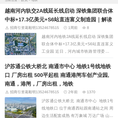
当前位置：
> 地铁
阳
长沙
株洲
湘潭
西安
京津冀鲁：
北京
天津
廊坊
（
固
安
香河
大厂
永清
三河
霸州
）
保定
（
涿州
涞水
）
太原
越南河内轨交2A线延长线启动 深铁集团联合体
晋中
沈阳
济南
济宁
绵阳
石家庄
沧州
唐山
潍坊
德州
中标+17.3亿美元+S6站直连富义制造园｜解读
威海
烟台
青岛
福建：
福州
漳州
泉州
龙岩
西南：
昆明
南宁
华北：
沈阳
大连
海外园区：
印尼
泰国
越南
柬埔寨
招商引资葛毅明13524678515
1周前
8
马来西亚
新加坡
墨西哥
荷兰
美国
地产商：
灯塔瓴科
中南
越南河内地铁2A线延长线启动 深铁集团
高科
华夏幸福
联东U谷
万洋
均和
平谦迈高
咨询热线：
400-
联合体中标+17.3亿美元+S6站直连富义
0123-021
工业园 近日，河内城市铁路管理委员会
向河内市人民委员会提交河内地铁2A线
沪苏通公铁大桥北 南通市中心 地铁1号线地铁
（吉灵—河东线）延长线可行性研究报告
线路规划方案。该项目计划新增20.3公里
口 厂房出租 500平起租 南通港闸车创产业园,
线路、12座车站，预计总投资约456000
南通，港闸，厂房出租，地铁
亿越南盾（约17.3亿美元），建成后形成
招商引资葛毅明13524678515
2年前
1370
「吉灵—河东—春梅」走廊，全长33公
沪苏通公铁大桥北 南通市中心 地铁1号
里、24座车站。深圳地铁集团联合体已中
线地铁口 位于南通西站跟南通站之间 周
标可研咨询服务…
边生活配套成熟 有万象城 万达广场 山姆