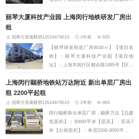
里，车程约25分钟到达，通达长三角嘉闵
丽琴大厦科技产业园 上海闵行地铁研发厂房出
高架元江路口500米，毗邻申嘉湖高速，
交通便利【总面积】45000㎡【独栋面
租
积】2846㎡/3792㎡/6219㎡【单层面积】
招商引资葛毅明13524678515
2年前
925
708㎡/946㎡/1238㎡（蕞小分割面积600
【丽琴研发制造厂房8016㎡】【项目名
㎡）【层高】7.2m/5.5m（首层），
称】：丽琴大厦科技产业园【项目地
5m/4.5m/4.2m（标准层）…
址】：上海市闵行区都会路1885号【区位
优势】：位于上海闵行南部科创中心、张
上海闵行颛桥地铁站万达附近 新出单层厂房出
江国家自主创新示范区。稀缺104工业地
块，可注册、可环评。【项目配套】：白
租 2200平起租
领美食餐厅、24小时快捷便利店、5号线
招商引资葛毅明13524678515
2年前
869
颛桥站地铁通勤班车。交通优势：毗邻15
闵行颛桥新出单层厂房，颛桥万达【总建
号线元江路站900米，距地铁5号线颛桥站
筑面积】：30000平米【层高】：层高7
2公里，园区门口公交7路直达5号线颛桥
米【出租面积】：单层2200-3000平【车
站和15号线元江路站。【周…
位】：300个机动车位+400个非机动车位