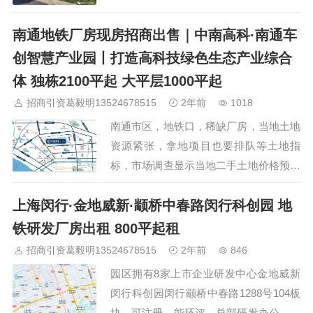
通…
2套2100方，4层，带露台，可做空中花
南通地铁厂房现房招商出售｜中南高科·南通车
园，1套3100方，3层，首层7.8米，可分
两层。产业园区产业招商…
创智慧产业园丨打造高科技绿色生态产业综合
体 独栋2100平起 大平层1000平起
招商引资葛毅明13524678515
2年前
1018
南通市区，地铁口，稀缺厂房，当地土地
资源紧张，拿地项目也要排队等土地指
标，市场调查显示当地二手土地价格预计
可达150万/亩，即土地成本每平就要2300
上海闵行·金地威新·颛桥中春路闵行科创园 地
元，加上本项目高标准建设成本按3000
元/平算，成本价达到5300元/平。本产业
铁研发厂房出租 800平起租
园12月份优惠单价，低于5000即可拥
招商引资葛毅明13524678515
2年前
846
有。ZOINA HI-TECH 中南高科·车创智慧
园区拥有8家上市企业研发中心金地威新
产业园占地约228亩位于南通市北高新区
闵行科创园闵行颛桥中春路1288号104板
地铁一号线唐闸公园站地铁口产业园基…
块，可注册、能环评、总部研发办公，生