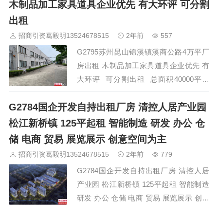
路500米，距轨道交通4号线2公里。 【基
木制品加工家具道具企业优先 有大环评 可分割
本情况】 内有9栋 厂房，面积分别为
出租
3000、5000、7000、9000平米 【配
招商引资葛毅明13524678515
2年前
557
套】：办公室 、食堂齐全 【蕞小起租/售
G2795苏州昆山锦溪镇溪商公路4万平厂
面积】： 500平起可分割 【层…
房出租 木制品加工家具道具企业优先 有
大环评 可分割出租 总面积40000平方
米。其中甲类喷漆、掉漆、打磨车间5000
G2784国企开发自持出租厂房 清控人居产业园
平米。喷漆量标准340吨/年，另外四栋丙
类带喷淋厂房共35000平方米，层高8
松江新桥镇 125平起租 智能制造 研发 办公 仓
米，其中两栋单层结构，两栋双层结构。
储 电商 贸易 展览展示 创意空间为主
本园区大小可分组，价格18-27元每平米
招商引资葛毅明13524678515
2年前
779
每月。 园区直接招商热线 400-01…
G2784国企开发自持出租厂房 清控人居
产业园 松江新桥镇 125平起租 智能制造
研发 办公 仓储 电商 贸易 展览展示 创意
空间为主 【地址】松江区新桥镇 新腾路