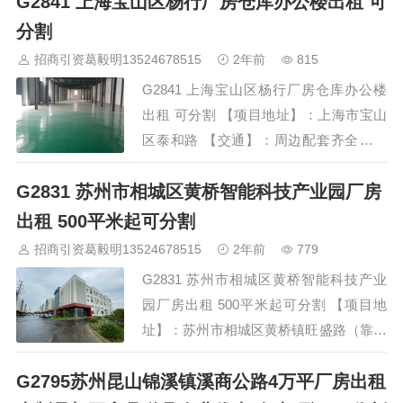
G2841 上海宝山区杨行厂房仓库办公楼出租 可
车间均配有行车，入住企业无污染、无噪
音均可。 园区直接招商热线 400-0123-
分割
021 ，欢迎预约看房 现场招商
招商引资葛毅明13524678515
2年前
815
13524678515 微信同号 （看房有请…
G2841 上海宝山区杨行厂房仓库办公楼
出租 可分割 【项目地址】：上海市宝山
区泰和路 【交通】：周边配套齐全，交
通便利，距离3号线凇滨路3公里，距外环
G2831 苏州市相城区黄桥智能科技产业园厂房
高速1公里、逸仙高架3公里，上海绕城高
速5公里 【基本情况】 内有2栋 厂房，面
出租 500平米起可分割
积分别为900、1600平，环氧地坪，可建
招商引资葛毅明13524678515
2年前
779
冷库 【配套】：宿舍、办公室 【蕞小起
G2831 苏州市相城区黄桥智能科技产业
租/售面积】：总面积2500平，300平起可
园厂房出租 500平米起可分割 【项目地
分割 【层高】：90…
址】：苏州市相城区黄桥镇旺盛路（靠近
苏埭路） 【交通】：周边配套齐全，交
G2795苏州昆山锦溪镇溪商公路4万平厂房出租
通便利，距中环北线800米，距中环快速