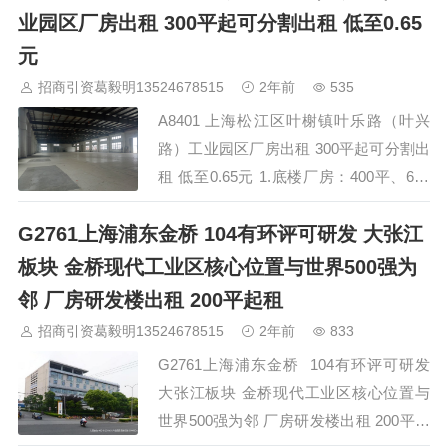
架结构标准厂房仓库办公大楼出租，新建
业园区厂房出租 300平起可分割出租 低至0.65
厂房办公楼35000平方米出租，场地
元
10000平方米，独门独院，交通方便40英
招商引资葛毅明13524678515
2年前
535
尺集卡自由调头出入，水电俱全，配…
A8401 上海松江区叶榭镇叶乐路（叶兴
路）工业园区厂房出租 300平起可分割出
租 低至0.65元 1.底楼厂房：400平、600
平、1100平方米，租金0.89/平方米/天。
G2761上海浦东金桥 104有环评可研发 大张江
2：二楼厂房面积2300平方米，可分租
450～700平方米、1000～1500平方米，
板块 金桥现代工业区核心位置与世界500强为
租金0.69平方米/天。 3：三楼厂房面积
邻 厂房研发楼出租 200平起租
1000平方米，可分租300～400平方米，
招商引资葛毅明13524678515
2年前
833
租金0.63/…
G2761上海浦东金桥 104有环评可研发
大张江板块 金桥现代工业区核心位置与
世界500强为邻 厂房研发楼出租 200平起