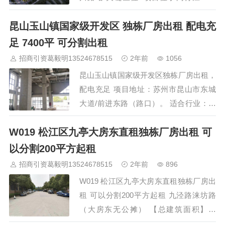
道，在主城区双轴交汇处、南科创关键节
昆山玉山镇国家级开发区 独栋厂房出租 配电充
点上，对城市界面及科技发展具有极为重
要的意义。 周边资源 项目毗邻5号线剑川
足 7400平 可分割出租
路站，距S4沪金高速下闸口1.5km，且周
招商引资葛毅明13524678515
2年前
1056
边有多条公交线路，交通便捷；项目北侧
昆山玉山镇国家级开发区独栋厂房出租，
毗邻市政公园，东侧集聚多所…
配电充足 项目地址：苏州市昆山市东城
大道/前进东路（路口）。 适合行业：研
发类行业，机械加工，智能制造，配件组
W019 松江区九亭大房东直租独栋厂房出租 可
装等。 厂房新旧：全新厂房。 厂房结
构：钢架结构，框架结构，砖混结构，钢
以分割200平方起租
混结构，水泥结构。 面积：7400平 楼
招商引资葛毅明13524678515
2年前
896
层：4多层，首层层高9.5米,2层-4层层高
W019 松江区九亭大房东直租独栋厂房出
4.5米。 消…
租 可以分割200平方起租 九泾路涞坊路
（大房东无公摊） 【总建筑面积】：
6000多平方 可以分租200、328、500、