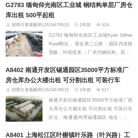
G2783 缅甸仰光南区工业城 钢结构单层厂房仓
近新润路 【参数】总建筑面积16万平方
米， 一期：原有厂房改建33500㎡ 层高4-
库出租 500平起租
8米，六部2吨货梯 现房，已入住企业30
招商引资葛毅明13524678515
2年前
524
余家。 二期、三期小面积独栋办公，写
G2783 缅甸仰光南区工业城Kyan Sitthar
字楼、研发楼，公寓楼。 【面积 】125㎡
Road附近， 靠近第二公路 ；园区内道路
起租，…
宽敞，环境优美 ；厂房为钢结构，层高
米，局部2层。园区厂房面积500~4000平
A8402 南通开发区锡通园区35000平方标准厂
方米不等，电力 ，厂内消防水电设施配
套齐全，24H安保巡防；配有员工宿舍，
房仓库办公大楼出租 可分割出租 可装行车
适合做仓库，生产等；园区周围交通便
招商引资葛毅明13524678515
2年前
517
利，人流量大，易招工。 园区直接招商
南通开发区锡通园区35000平方标准厂房
热线 400-…
仓库办公大楼出租 可分割出租 可装行车
区位：南通通州湾锡通园区 地址：沈海
高速苏通大桥南通南出口处省道336（锡
A8401 上海松江区叶榭镇叶乐路（叶兴路）工
通工业园区） 基本情况：新建混凝土框