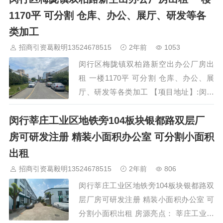
构】：砖混结构水磨石地平 【价格】：
1170平 可分割 仓库、办公、展厅、研发等各
1.25元 (可谈) 大车21米进出方便场地大…
类加工
招商引资葛毅明13524678515
2年前
1053
闵行区梅陇镇双柏路新空出办公厂房出
租 一楼1170平 可分割 仓库、办公、展
厅、研发等各类加工 【项目地址】:闵行
梅陇双柏路虹梅南路 【面积】：1楼空出
闵行莘庄工业区地铁旁104板块银都路双层厂
1170平方大小可分割。 【定位】：仓
库、办公、展厅、研发等各类加工 【地
房可研发注册 精装小面积办公室 可分割小面积
块】：104可注册可环评 【层高】：5.6
出租
米 【价格】：报价…
招商引资葛毅明13524678515
2年前
806
闵行莘庄工业区地铁旁104板块银都路双
层厂房可研发注册 精装小面积办公室 可
分割小面积出租 房源亮点： 莘庄工业区