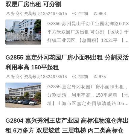
间 【结构楼层】砖混双层结构 【层高】
双层厂房出租 可分割
一楼4.8米、二楼4.8米 【面积】7000平
招商引资葛毅明13524678515
2年前
968
（一楼3300，二楼2800）【可分租】
G2866 苏州昆山千灯工业园宏洋路6018
【价格】一楼29元/㎡/月、二楼18元…
平方米双层厂房出租 可分割 【区块】千
灯镇工业园区 【总面积】12021平 【消
防】丙类 【配电】250kva 【证件】产
G2855 嘉定外冈花园厂房小面积出租 分割灵活
证、消防、排水证件齐全、可注册公司、
环评。 一号车间（待租） 【结构楼层】
利用率高 150平起租
砖混双层结构 【层高】一楼4.8米、二楼
招商引资葛毅明13524678515
2年前
975
4.8米 【面积】6018平（一楼1800，二楼
G2855 嘉定外冈花园厂房小面积出租，
3000）【可分租】 【价格】一楼30元/㎡/
分割灵活，利用率高，150平起租 【地
月、二…
址】上海市区嘉定‬‬外冈镇清能路105号
【区块】104板块/证件齐全/可办评环‬‬
G2804 嘉兴秀洲王店产业园 高标准物流仓库出
【面积】总32000平/框架结构/高5m/可分
割 【户型】
租 6万多方 双层坡道 三层电梯 丙二类高标仓