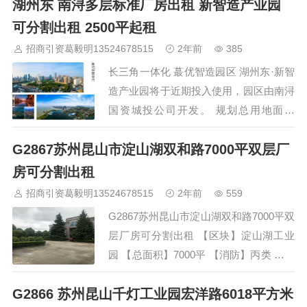
湖州东 南浔多层标准厂房出租 新智造产业园
割120/300/500/800/1160平 层高：4.2m
行业：研发/办公/电子科技/医疗器械/软件
可分割出租 2500平起租
开发/摄影摄像/网红直播/展厅展示/培训教
招商引资葛毅明13524678515
2年前
385
育等 电梯：5部 （1.5T） 交通：距离9号
长三角一体化 蕞优智造园区 湖州东·新智
线地铁站3公里，虹桥机场…
造产业园将于近期投入使用，园区由南浔
国资城投公司开发。 规划总用地面积
34837平方米，净用地面积33323平方
G2867苏州昆山市淀山湖双和路7000平双层厂
米，占地面积17248.2平方米，总建筑面
积65707.14平方米。 园区标准厂房出
房可分割出租
租，欢迎咨询 400-0123-021 另有湖州地
招商引资葛毅明13524678515
2年前
559
区标准厂房出售 有税收 无污染 即可落
G2867苏州昆山市淀山湖双和路7000平双
户…
层厂房可分割出租 【区块】淀山湖工业
园 【总面积】7000平 【消防】丙类 【配
电】200kva 【证件】产证、消防、排水
G2866 苏州昆山千灯工业园宏洋路6018平方米
证件齐全、可注册公司、环评。 一号车