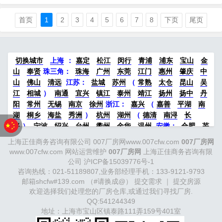
租 【项目优势】：大张江板块、金桥现
代工业区核心位置、与世界500强为邻、
首页
1
2
3
4
5
6
7
8
下页
尾页
独门独院、配3吨汽车电梯、双回路供电
1300KV、柱距11米、近地铁600米、有上
下水，交通便捷。 周边入驻企业：华为
切换城市
上海
：
嘉定
松江
闵行
青浦
浦东
宝山
金
5G上海研发中心、通用汽车、夏普电
山
奉贤
珠三角：
珠海
广州
东莞
江门
惠州
肇庆
中
山
佛山
清远
江苏
：
盐城
苏州
（
常熟
太仓
昆山
吴
器、三井高科技、海立电器…
江
相城
）
南通
宜兴
镇江
泰州
靖江
扬州
扬中
丹
阳
常州
无锡
南京
徐州
浙江：
嘉兴
（
嘉善
平湖
南
湖
桐乡
海盐
秀洲
）
杭州
湖州
（
德清
南浔
长
兴
）
宁波
绍兴
台州
衢州
金华
温州
安徽
：
合肥
芜
湖
滁州
马鞍山
六安
淮南
宣城
中部：
南昌
郑州
洛
上海正佳商务咨询有限公司 007厂房网www.007cfw.com
007厂房网
阳
新密
武汉
宜昌
襄阳
重庆
成都
德阳
长沙
株洲
www.007cfw.com
网站运营维护
007厂房网
上海正佳商务咨询有限
湘潭
西安
京津冀鲁：
北京
天津
廊坊
（
固安
香河
大
公司
沪ICP备15039776号-1
厂
永清
三河
霸州
）
保定
（
涿州
涞水
）
太原
晋中
咨询热线：021-51189807,业务部经理手机：133-9121-9793
沈阳
济南
济宁
绵阳
石家庄
沧州
唐山
潍坊
德州
邮箱shcfw#139.com （#请换成@）
提交需求
｜
提交房源
威海
欢迎选择我们处理您的厂房仓库,或通过我们寻找厂房.
烟台
青岛
福建：
福州
漳州
泉州
龙岩
西南：
昆
QQ:541244349
明
南宁
华北：
沈阳
大连
海外园区：
印尼
泰国
越南
地址：上海市宝山区镇泰路111弄159号401室
柬埔寨
马来西亚
新加坡
墨西哥
荷兰
美国
地产商：
灯