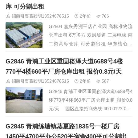
150/300/400/600/750/1000/2000 【租金】
库 可分割出租
0.85元 【置配‬‬】电800Kva/2吨货梯/1吨客
招商引资葛毅明13524678515
2年前
766
梯 【通交‬‬】距高速口1.5…
G2804 嘉兴秀洲王店产业园 高标准物流
仓库出租 6万多方 双层坡道 三层电梯 丙
二类高标仓库 可分割出租 华东核心区
位，50km辐射半径覆 盖嘉兴、上海、杭
G2846 青浦工业区重固崧泽大道6688号4楼
州、苏州等华东核心城市，是华东区域分
拨的理想选择。 总面积63527.24平方
770平4楼660平厂房仓库出租 报价0.8元/天
米，2020年06月交付使用。 双层坡道 三
招商引资葛毅明13524678515
2年前
587
层电梯 丙二类高标仓库 可分割出租 正常
G2846 青浦工业区重固崧泽大道6688号4
一个消防分区起租3000-5000平，如正好
楼770平4楼660平厂房仓库出租 报价0.8
项目还有空置面积的时候，可…
元/天 园区直接招商热线 400-0123-021
，欢迎预约看房 现场招商 13524678515
G2845 青浦练塘镇蒸夏路1835号一楼厂房
微信同号 （看房有请发送名片报备，感
谢配合） …
1450平4700平办公520平宿舍400平可分割出