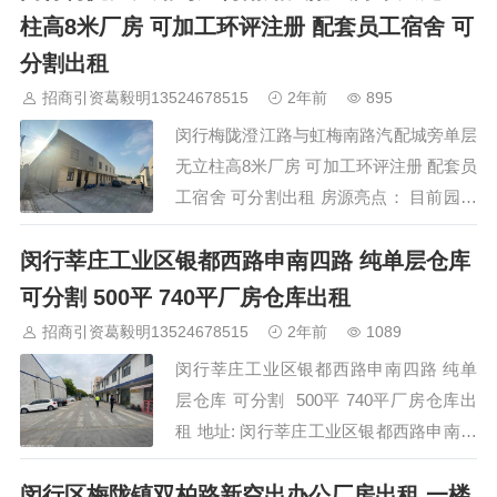
晋中
沈阳
济南
济宁
绵阳
石家庄
沧州
唐山
潍坊
德州
柱高8米厂房 可加工环评注册 配套员工宿舍 可
威海
烟台
青岛
福建：
福州
漳州
泉州
龙岩
西南：
昆明
南宁
华北：
沈阳
大连
海外园区：
印尼
泰国
越南
柬埔寨
分割出租
马来西亚
新加坡
墨西哥
荷兰
美国
地产商：
灯塔瓴科
中南
招商引资葛毅明13524678515
2年前
895
高科
华夏幸福
联东U谷
万洋
均和
平谦迈高
咨询热线：
400-
0123-021
闵行梅陇澄江路与虹梅南路汽配城旁单层
无立柱高8米厂房 可加工环评注册 配套员
工宿舍 可分割出租 房源亮点： 目前园区
正在进行装修改造预计8月底全部竣工，
闵行莘庄工业区银都西路申南四路 纯单层仓库
所有地面都会做成沥青路面，可提前签约
预定。 【项目地址】：闵行梅陇澄江路
可分割 500平 740平厂房仓库出租
与虹梅南路，交叉口附近（梅陇汽配城
招商引资葛毅明13524678515
2年前
1089
旁） 【类型】:全单层 独立精装办公楼 宿
闵行莘庄工业区银都西路申南四路 纯单
舍 独门独院 【面积】：总面积…
层仓库 可分割 500平 740平厂房仓库出
租 地址: 闵行莘庄工业区银都西路申南四
路 新出【面积】：500平米、740平方，
闵行区梅陇镇双柏路新空出办公厂房出租 一楼
单层户型！ 【层高】：层高6.5米 【结