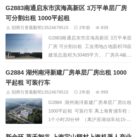
G2883南通启东市滨海高新区 3万平单层厂房
1500、3600平等，每层配有货梯、卫生
间等 【租金】：超优惠（具体面谈）
可分割出租 1000平起租
【层高】一楼层高5.5米、二楼4米、 【电
招商引资葛毅明13524678515
2年前
839
量】500kv 【地理…
G2883南通启东市滨海高新区 3万平单层
厂房 可分割出租 工业用地占地面积78亩
建筑总面积为30489平方。 厂房共4栋：
车间占地面积19982平方 ，3栋宿舍楼占
G2884 湖州南浔新建厂房单层厂房出租 1000
地面积10507平方。 1号车间5925平方。
2号车间5925平方。 3号车间4066平方。
平起租 可装行车
4号车间4066平方。 厂房为钢混结构 高
招商引资葛毅明13524678515
2年前
999
8.6米，车间全部为单层独栋。其中1号2
G2884 湖州南浔新建厂房单层厂房出租
号车间带…
1000平起租 可装行车 离上海青浦车程：
1个小时20分钟 （离沪苏湖动车站15-20
分钟） 预计建成时间：2021年7月 面
积：5000-30000 可以分割 1000平起租