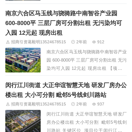
置】：莘庄工业区，申南路，临近中春
南京六合区马玉线与骁骑路中南智谷产业园
路，距离嘉闵高架1公里。 【面积】：共
6栋，总体量:26000平，剩余大平层：
600-8000平 三层厂房可分割出租 无污染均可
2477平，可自由分割。 【价格】：1.5-天
入园 12元起 现房出租
【物业管理费】：6元 层高4.8米。 【招
招商引资葛毅明13524678515
2年前
912
商业态…
南京六合区马玉线与骁骑路中南智谷产业
园 600-8000平 三层厂房可分割出租 无污
染均可入园 12元起 现房出租 【项目名
称】中南高科六合区中南智谷产业园
闵行江川街道 大正华谊智慧天地 研发厂房办公
【项目地址】六合区马玉线与骁骑路交叉
口西北175米 【招商面积】25000平方
楼出租 大小可分割 毗邻5号线剑川路站
米，目前600-8000平方米可选 【商务情
招商引资葛毅明13524678515
2年前
937
况】租金12-18元/平米/月，面积600…
闵行江川街道 大正华谊智慧天地 研发厂
房办公楼出租 大小可分割 毗邻5号线剑
川路站 关键区位 项目位于闵行江川街