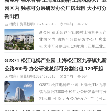
新金环 葆禾智谷 上海宝山顾村上海机器人产业
车间层高：11米 可装行…
园区内 独栋可分层研发办公厂房出租 大小可分
割出租
招商引资葛毅明13524678515
2年前
797
新金环 葆禾智谷 宝山顾村上海机器人产
业园区内 独栋可分层研发办公厂房出
租 大小可分割出租 104地块，正规工业园
区，可办环评，可研发、组装、生产，国
G2871 松江电姆产业园 上海松江区九亭镇九新
企开发商自持物业，欢迎优秀产业企业入
园，独栋研发厂房资源有限，租金优惠，
公路800号 办公研发总部可分割出租 120平起
欢迎咨询。 入园咨询 400-0123-021 或 微
招商引资葛毅明13524678515
2年前
554
信 13524678515 / 13564686846…
G2871 松江电姆产业园 上海松江区九亭
镇九新公路800号 松江办公研发总部可分
割出租 性质：办公/研发/生产（可环
评），无税收要求 面积：1160平/层 可分