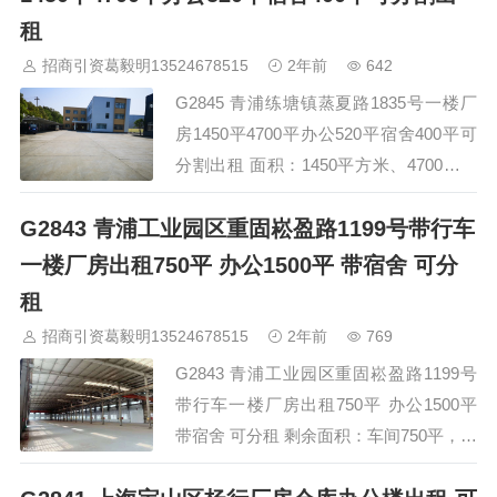
租
招商引资葛毅明13524678515
2年前
642
G2845 青浦练塘镇蒸夏路1835号一楼厂
房1450平4700平办公520平宿舍400平可
分割出租 面积：1450平方米、4700平，
办公室:520平，宿舍:400平 配电：500KV
G2843 青浦工业园区重固崧盈路1199号带行车
价格：1.1元/天 &nbs…
一楼厂房出租750平 办公1500平 带宿舍 可分
租
招商引资葛毅明13524678515
2年前
769
G2843 青浦工业园区重固崧盈路1199号
带行车一楼厂房出租750平 办公1500平
带宿舍 可分租 剩余面积：车间750平，办
公1500平。宿舍1间起租 价格：1.25元/天