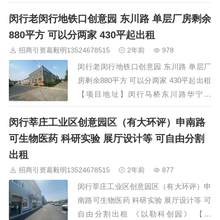
新出办公厂房火爆招商。 离5号线银都路
闵行老闵行地铁口创意园 东川路 单层厂房剩余
地铁站仅1公里，离嘉闵高架银都路口仅
500米 【项目地址】银都路与春中路交叉
880平方 可以分两家 430平起出租
口附近 【园区体量】总体量8000平，共3
招商引资葛毅明13524678515
2年前
978
栋，1号楼3层，每层2000平可灵活分
闵行老闵行地铁口创意园 东川路 单层厂
割，2号楼为两层小独栋…
房剩余880平方 可以分两家 430平起出租
【项目地址】闵行马桥东川路华宁路
【面积】450平砖混结构， 430平钢结构
闵行莘庄工业区创意园区（有大环评）申南路
【配套】卸货平台，配电充足，环氧地
坪，丙类消防(带喷淋)104地块，可办环
可生物医药 科研实验 展厅设计等 可自由分割
评，可注册，无税要求，可分割。 【价
出租
格】： 1.15一1.35元/㎡/ 可谈 【物业】：
招商引资葛毅明13524678515
2年前
877
3元／平／月&…
闵行莘庄工业区创意园区（有大环评）申
南路可生物医药 科研实验 展厅设计等 可
自由分割出租 《以勒科创园》 【位